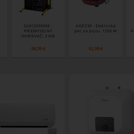
SXJH203000E -
HGPZ30 - Elektrická
á
PRIEMYSELNÝ
pec na pizzu, 1200 W
H
OHRIEVAČ, 3 KW
,
vé
98,09 €
62,99 €
o,