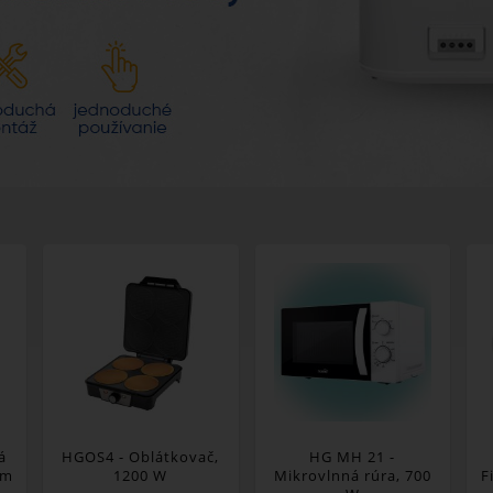
á
HGOS4 - Oblátkovač,
HG MH 21 -
ím
1200 W
Mikrovlnná rúra, 700
F