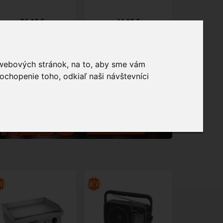
36,19 €
44,19 €
54,
 webových stránok, na to, aby sme vám
ochopenie toho, odkiaľ naši návštevníci
EW
NEW
NEW