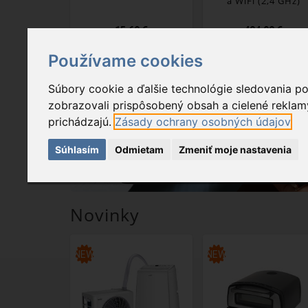
a WiFi (2,4 GHz)
15,69 €
404,90 €
Používame cookies
Súbory cookie a ďalšie technológie sledovania p
zobrazovali prispôsobený obsah a cielené reklamy
prichádzajú.
Zásady ochrany osobných údajov
Súhlasím
Odmietam
Zmeniť moje nastavenia
Novinky
NEW
NEW