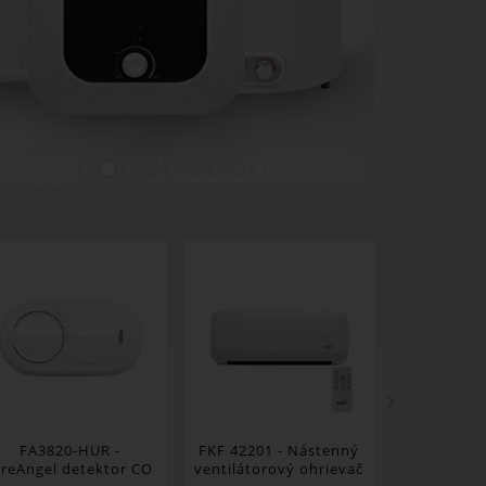
FA3820-HUR -
FKF 42201 - Nástenný
PVR 50 -
ireAngel detektor CO
ventilátorový ohrievač
ventilátor