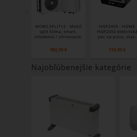
MOBILSPLIT12 - Mobil
HGPZ450 - HOME
split klíma, smart,
HGPZ450 elektrick
chladenie / ohrievanie,
pec na pizzu, max.
3,5 / 2,2 kW, R32 640g
2000 W, max. 450 °C
LED displej, dotyko
982,90 €
130,90 €
tlačidlo, kovové tel
multifunkčná
Najobľúbenejšie kategórie