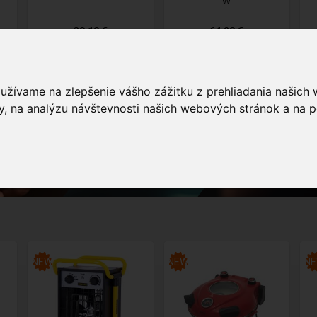
W
39,19 €
64,29 €
oužívame na zlepšenie vášho zážitku z prehliadania našich
, na analýzu návštevnosti našich webových stránok a na p
NEW
NEW
N