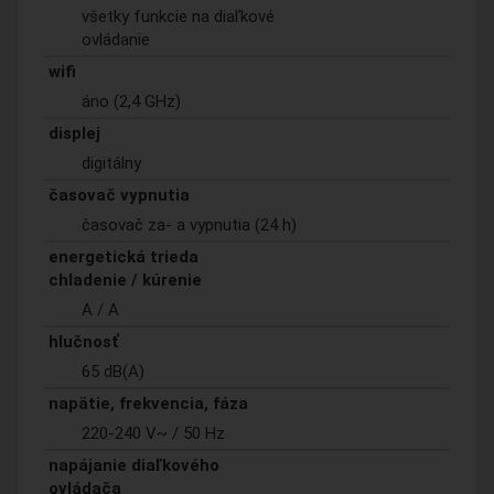
všetky funkcie na diaľkové
ovládanie
wifi
áno (2,4 GHz)
displej
digitálny
časovač vypnutia
časovač za- a vypnutia (24 h)
energetická trieda
chladenie / kúrenie
A / A
hlučnosť
65 dB(A)
napätie, frekvencia, fáza
220-240 V~ / 50 Hz
napájanie diaľkového
ovládača