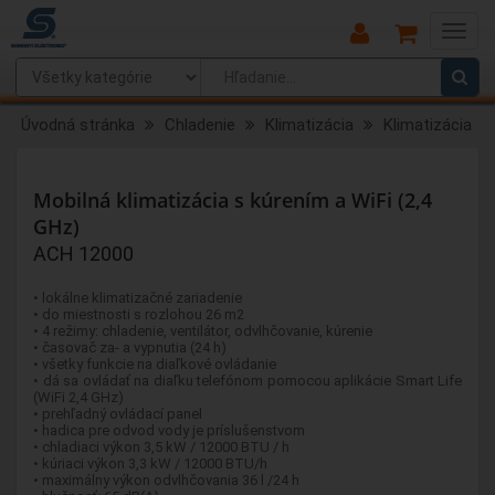
Main
Menu
Úvodná stránka
Chladenie
Klimatizácia
Klimatizácia
Mobilná klimatizácia s kúrením a WiFi (2,4
GHz)
ACH 12000
• lokálne klimatizačné zariadenie
• do miestnosti s rozlohou 26 m2
• 4 režimy: chladenie, ventilátor, odvlhčovanie, kúrenie
• časovač za- a vypnutia (24 h)
• všetky funkcie na diaľkové ovládanie
• dá sa ovládať na diaľku telefónom pomocou aplikácie Smart Life
(WiFi 2,4 GHz)
• prehľadný ovládací panel
• hadica pre odvod vody je príslušenstvom
• chladiaci výkon 3,5 kW / 12000 BTU / h
• kúriaci výkon 3,3 kW / 12000 BTU/h
• maximálny výkon odvlhčovania 36 l /24 h