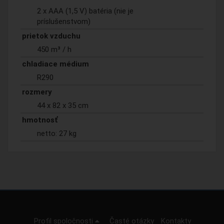
2 x AAA (1,5 V) batéria (nie je
príslušenstvom)
prietok vzduchu
450 m³ / h
chladiace médium
R290
rozmery
44 x 82 x 35 cm
hmotnosť
netto: 27 kg
Profil spoločnosti
Časté otázky
Kontakty