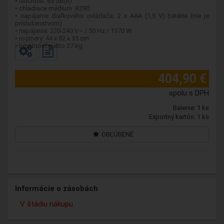
• hlučnosť: 65 dB(A)
• chladiace médium: R290
• napájanie diaľkového ovládača: 2 x AAA (1,5 V) batéria (nie je
príslušenstvom)
• napájanie: 220-240 V~ / 50 Hz / 1370 W
• rozmery: 44 x 82 x 35 cm
• hmotnosť: netto 27 kg
404,90 €
spolu s DPH
Balenie: 1 ks
Exportný kartón: 1 ks
OBĽÚBENÉ
Informácie o zásobách
V štádiu nákupu