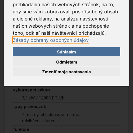
prehliadania našich webových stránok, na to,
aby sme vám zobrazovali prispôsobený obsah
a cielené reklamy, na analýzu návštevnosti
našich webových stránok a na pochopenie
Popis tovaru
Na stiahnutie
toho, odkiaľ naši návštevníci prichádzajú.
Zásady ochrany osobných údajov
typ
Súhlasím
mobil / Pred uvedením do
prevádzky si prečítajte návod
Odmietam
na použitie!
Zmeniť moje nastavenia
kapacita chladenia
3,5 kW / 12000 BTU/h
vykurovací výkon
3,3 kW / 12000 BTU/h
typy prevádzok
4 režimy: chladenie, ventilátor,
odvlhčenie, kúrenie
funkcie