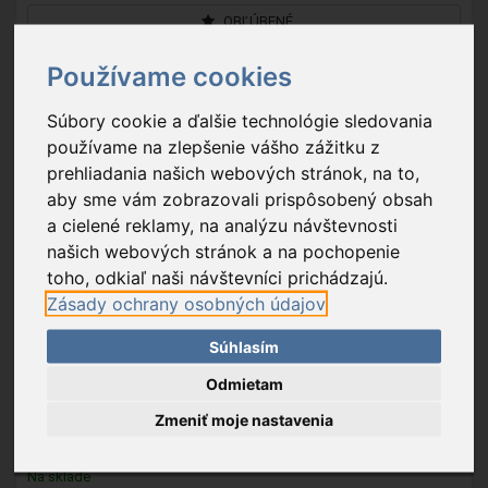
OBĽÚBENÉ
Používame cookies
Súbory cookie a ďalšie technológie sledovania
používame na zlepšenie vášho zážitku z
prehliadania našich webových stránok, na to,
aby sme vám zobrazovali prispôsobený obsah
a cielené reklamy, na analýzu návštevnosti
našich webových stránok a na pochopenie
toho, odkiaľ naši návštevníci prichádzajú.
Zásady ochrany osobných údajov
Súhlasím
BC-GAS-2002
- Gril BC-GAS-2002 Spring 3112 plynový gril s
Odmietam
úložným priestorom, 133x57x115cm
Zmeniť moje nastavenia
407,90 €
Na sklade