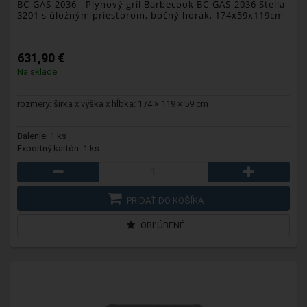
BC-GAS-2036
- Plynový gril Barbecook BC-GAS-2036 Stella
3201 s úložným priestorom, bočný horák, 174x59x119cm
631,90 €
Na sklade
rozmery: šírka x výška x hĺbka: 174 × 119 × 59 cm
Balenie: 1 ks
Exportný kartón: 1 ks
PRIDAŤ DO KOŠÍKA
OBĽÚBENÉ