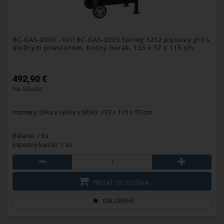
BC-GAS-2003
- Gril BC-GAS-2003 Spring 3212 plynový gril s
úložným priestorom, bočný horák, 133 x 57 x 115 cm
492,90 €
Na sklade
rozmery: šírka x výška x hĺbka: 133 × 115 × 57 cm
Balenie: 1 ks
Exportný kartón: 1 ks
PRIDAŤ DO KOŠÍKA
OBĽÚBENÉ