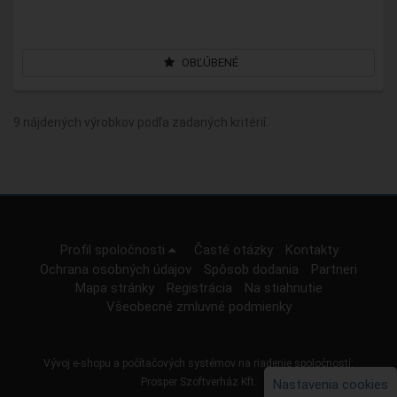
OBĽÚBENÉ
9 nájdených výrobkov podľa zadaných kritérií.
Profil spoločnosti
Časté otázky
Kontakty
Ochrana osobných údajov
Spôsob dodania
Partneri
Mapa stránky
Registrácia
Na stiahnutie
Všeobecné zmluvné podmienky
Vývoj e-shopu a počítačových systémov na riadenie spoločností:
Prosper Szoftverház Kft.
Nastavenia cookies