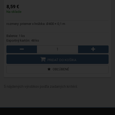
8,59 €
Na sklade
rozmery: priemer x hrúbka: Ø400 × 0,1 m
Balenie: 1 ks
Exportný kartón: 48 ks
PRIDAŤ DO KOŠÍKA
OBĽÚBENÉ
5 nájdených výrobkov podľa zadaných kritérií.