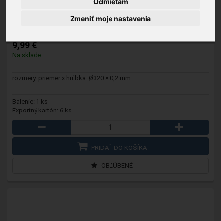
Odmietam
BC-ACC-7438
- Barbecook BC-ACC-7438 grilovacia platňa, 2
ks, priemer 32 cm
Zmeniť moje nastavenia
9,99 €
Na sklade
rozmery: priemer x hrúbka: Ø320 × 0,2 mm
Balenie: 1 ks
Exportný kartón: 6 ks
PRIDAŤ DO KOŠÍKA
OBĽÚBENÉ