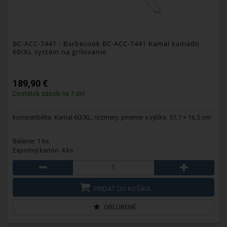
BC-ACC-7441
- Barbecook BC-ACC-7441 Kamal kamado
60/XL systém na grilovanie
189,90 €
Dostatok zásob na 7 dní
kompatibilita: Kamal 60/XL; rozmery: priemer x výška: 51,7 × 16,5 cm
Balenie: 1 ks
Exportný kartón: 4 ks
PRIDAŤ DO KOŠÍKA
OBĽÚBENÉ