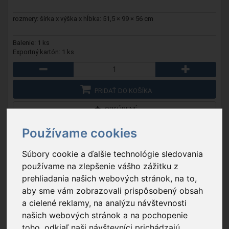
rozmery: šírka x výška x hĺbka: 51,5 × 99 × 56 cm
Balenie: 1 ks
Exportný kartón: 1 ks
PRIDAŤ DO KOŠÍKA
OBĽÚBENÉ
Používame cookies
Súbory cookie a ďalšie technológie sledovania
používame na zlepšenie vášho zážitku z
prehliadania našich webových stránok, na to,
aby sme vám zobrazovali prispôsobený obsah
a cielené reklamy, na analýzu návštevnosti
našich webových stránok a na pochopenie
toho, odkiaľ naši návštevníci prichádzajú.