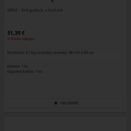
GR02
- Gril guľový, s krytom
51,39 €
V štádiu nákupu
hmotnosť: 4,7 kg; rozmery: rozmery: 48 x 87 x 60 cm
Balenie: 1 ks
Exportný kartón: 1 ks
OBĽÚBENÉ