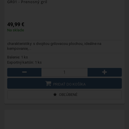
GR01
- Prenosný gril
49,99 €
Na sklade
charakteristiky: s dvojitou grilovacou plochou, ideálne na
kempovanie,...
Balenie: 1 ks
Exportný kartón: 1 ks
PRIDAŤ DO KOŠÍKA
OBĽÚBENÉ