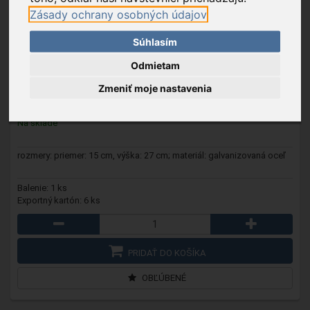
Zásady ochrany osobných údajov
Súhlasím
10-186-005
- Zapaľovač na drevené uhlie
Odmietam
Zmeniť moje nastavenia
15,29 €
Na sklade
rozmery: priemer: 15 cm, výška: 27 cm; materiál: galvanizovaná oceľ
Balenie: 1 ks
Exportný kartón: 6 ks
PRIDAŤ DO KOŠÍKA
OBĽÚBENÉ