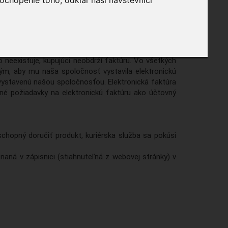
ochopenie toho, odkiaľ naši návštevníci
žaní peňazí doručí zákazníkovi balík s objednanými
slaná na (vlastnú) e-mailovú adresu, ktorú kupujúci
o neexistuje, kupujúci neobdrží faktúru. Vo všetkých
ým, aby mu naša spoločnosť vystavila elektronickú
 vystavenú našou spoločnosťou. Elektronická faktúra
né požiadavky na elektronickú faktúru ako účtovný
chopný doručiť produkt, kuriérska služba sa pokúsi
aná v zápisnici (stiahnuteľná z webovej stránky) v