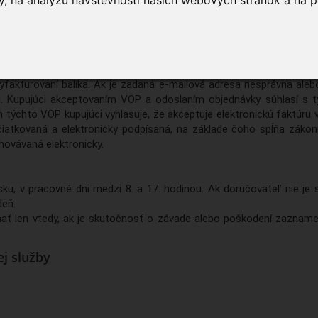
, na analýzu návštevnosti našich webových stránok a na p
u na dobierku, je potrebné zaplatiť kuriérovi UPS, ktorý po obdr
 za svoj nákup elektronickú faktúru. Elektronická faktúra bude za
 vyfakturovaní balíka. Ak je zadaná e-mailová adresa nesprávna aleb
. Kupujúci akceptovaním VOP a odoslaním objednávky súhlasí s t
m týchto VOP kupujúci vyhlasuje, že akceptuje elektronickú faktúru
atkovaná a elektronicky podpísaná, na základe čoho spĺňa zákon
hovávaná elektronicky.
u, v pracovné dni medzi 8. a 17. hodinou. Ak doručovateľ nie je s
deň.
ať len vtedy, ak je skutočnosť o závade alebo poškodení zaznamen
j služby