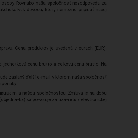
ej osoby. Rovnako naša spoločnosť nezodpovedá za
akéhokoľvek dôvodu, ktorý nemožno pripísať našej
pravu. Cena produktov je uvedená v eurách (EUR).
 jednotkovú cenu brutto a celkovú cenu brutto. Na
bude zaslaný ďalší e-mail, v ktorom naša spoločnosť
i ponuky.
kupujúcim a našou spoločnosťou. Zmluva je na dobu
objednávka) sa považuje za uzavretú v elektronickej