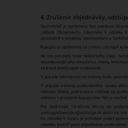
Zrušenie objednávky, odstúp
Spotrebiteľ je oprávnený bez uvedenia dôvod
základe Občianskeho zákonníka V. odseku 8:
oboznámil s povahou, vlastnosťami a funkčno
Kupujúci je oprávnený od zmluvy odstúpiť aj k
Ak má prevzatý tovar nedostatky (napr. nemá
nezodpovedá jeho množstvo, miera, hmotnosť
za ktoré predávajúci zodpovedá.
V prípade odstúpenia od zmluvy, bude spotreb
V prípade vrátenia poškodeného tovaru aleb
náhradu škody, pokrývajúcu náklady na poško
vráteniu v prospech kupujúceho. Nie je možné 
Pre dodržanie 14-dňovej lehoty na podan
somogyislovensko@somogyi.sk alebo na telefó
Do zásielky k tovaru je potrebné pridať spri
zásielku poistiť proti prípadnému poškodeniu 