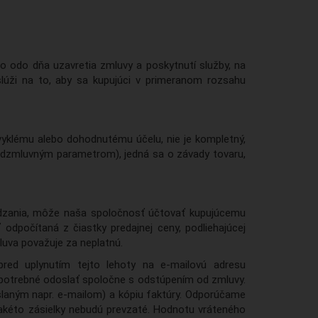
o odo dňa uzavretia zmluvy a poskytnutí služby, na
slúži na to, aby sa kupujúci v primeranom rozsahu
vyklému alebo dohodnutému účelu, nie je kompletný,
edzmluvným parametrom), jedná sa o závady tovaru,
ádzania, môže naša spoločnosť účtovať kupujúcemu
odpočítaná z čiastky predajnej ceny, podliehajúcej
luva považuje za neplatnú.
ed uplynutím tejto lehoty na e-mailovú adresu
potrebné odoslať spoločne s odstúpením od zmluvy.
aslaným napr. e-mailom) a kópiu faktúry. Odporúčame
. Takéto zásielky nebudú prevzaté. Hodnotu vráteného