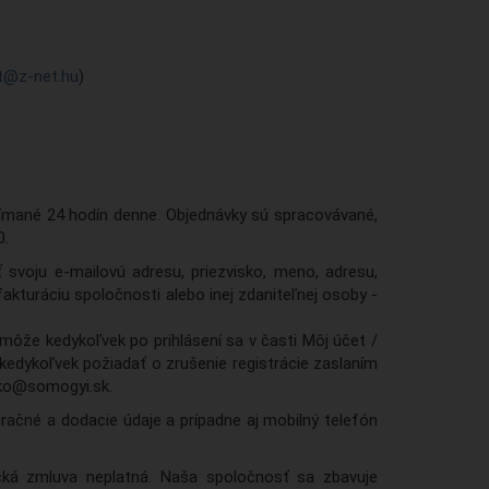
at@z-net.hu
)
jímané 24 hodín denne. Objednávky sú spracovávané,
0.
 svoju e-mailovú adresu, priezvisko, meno, adresu,
fakturáciu spoločnosti alebo inej zdaniteľnej osoby -
môže kedykoľvek po prihlásení sa v časti Môj účet /
kedykoľvek požiadať o zrušenie registrácie zaslaním
sko@somogyi.sk.
račné a dodacie údaje a prípadne aj mobilný telefón
nická zmluva neplatná. Naša spoločnosť sa zbavuje