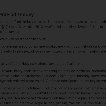
enie od zmluvy
u odstúpiť od zmluvy a to do 14 dní odo dňa prevzatia tovaru aleb
1§ (1) bod 3. z roku 2013 Maďarskej republiky. Uvedená lehota 
sťou tovaru.
edykoľvek pred dodaním tovaru.
 objednané alebo oprávnene očakávané vlastnosti, nehodí sa k ob
, alebo kvalita nezodpovedá iným zákonným, zmluvným alebo i pr
iteľ znášať náklady na vrátenie tovaru predávajúcemu.
o tovaru, ktorý nesie stopy presahujúce hranice bežného zaobch
denie alebo opotrebovanie, pričom výška tejto náhrady môže byť 
vymeniť vrátený tovar za iný. V prípade odstúpenia od zmluvy sa zm
ie oznámenia o odstúpení od zmluvy stačí podať oznámenie pr
nom čísle +421/0/35 7902400 ešte pred podaním balíka. Tovar je 
evodný list (ten môže byť zhodný s odstúpením od kúpnej zmluvy z
či strate pri preprave. Neposielajte, prosím, zásielku na dobierku