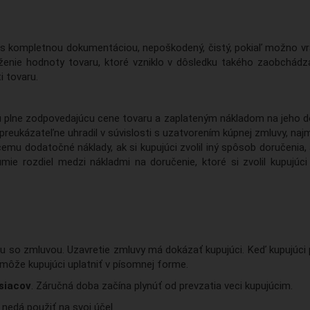
ý, s kompletnou dokumentáciou, nepoškodený, čistý, pokiaľ možno vr
íženie hodnoty tovaru, ktoré vzniklo v dôsledku takého zaobchád
i tovaru.
mu plne zodpovedajúcu cene tovaru a zaplateným nákladom na jeho d
i preukázateľne uhradil v súvislosti s uzatvorením kúpnej zmluvy, na
úcemu dodatočné náklady, ak si kupujúci zvolil iný spôsob doručenia
ie rozdiel medzi nákladmi na doručenie, ktoré si zvolil kupujúc
so zmluvou. Uzavretie zmluvy má dokázať kupujúci. Keď kupujúci pr
môže kupujúci uplatniť v písomnej forme.
siacov
. Záručná doba začína plynúť od prevzatia veci kupujúcim.
 nedá použiť na svoj účel.