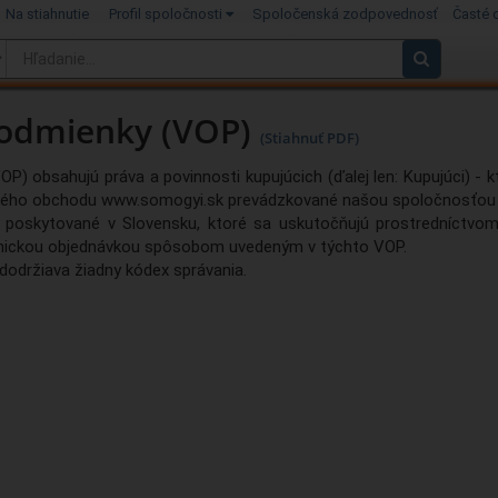
Na stiahnutie
Profil spoločnosti
Spoločenská zodpovednosť
Časté 
odmienky (VOP)
(Stiahnuť PDF)
) obsahujú práva a povinnosti kupujúcich (ďalej len: Kupujúci) - kt
ového obchodu www.somogyi.sk prevádzkované našou spoločnosťou 
u poskytované v Slovensku, ktoré sa uskutočňujú prostredníctv
onickou objednávkou spôsobom uvedeným v týchto VOP.
dodržiava žiadny kódex správania.