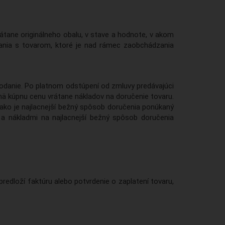
átane originálneho obalu, v stave a hodnote, v akom
zania s tovarom, ktoré je nad rámec zaobchádzania
odanie. Po platnom odstúpení od zmluvy predávajúci
jmä kúpnu cenu vrátane nákladov na doručenie tovaru.
, ako je najlacnejší bežný spôsob doručenia ponúkaný
i a nákladmi na najlacnejší bežný spôsob doručenia
edloží faktúru alebo potvrdenie o zaplatení tovaru,