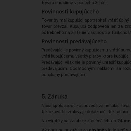
tovaru uhradíme v priebehu 30 dní.
Povinnosti kupujúceho
Tovar by mal kupujúci spotrebiteľ vrátiť úpln
tovar prevzal. Kupujúci zodpovedá len za zn
potrebného na zistenie vlastností a funkčnost
Povinnosti predávajúceho
Predávajúci je povinný kupujúcemu vrátiť su
vráti kupujúcemu všetky platby, ktoré kupujúc
Predávajúci však nie je povinný uhradiť kupuj
predávajúcim. Dodatočnými nákladmi sa rozum
ponúkaný predávajúcim.
Záruka
Naša spoločnosť zodpovedá za nesúlad tovaru 
tak uzavretie zmluvy je dokázané. Reklamáciu 
Na výrobky sa vzťahuje záručná lehota
24 me
Výrobok sa považuje za
chybný
vtedy, keď sa