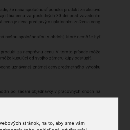
rípade, že naša spoločnosť ponúka produkt za akciovú
ajnižšia cena za posledných 30 dní pred zavedením
á cena je cena pred prvým uplatnením zníženia ceny,
tnená našou spoločnosťou v období, ktoré nemôže byť
dať produkt za nesprávnu cenu. V tomto prípade môže
môže kupujúci od svojho zámeru kúpy odstúpiť.
šeobecne uznávanej, známej ceny predmetného výrobku
 hodín po zadaní objednávky v pracovných dňoch na
 webových stránok, na to, aby sme vám