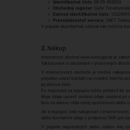
Identifikačné číslo:
08-09-002824
Obchodný register:
Győri Törvényszék
Daňové identifikačné číslo:
10229095
Prevádzkovateľ servera:
ZNET Telekom 
V prípade akýchkoľvek otázok nás môžete kon
Nákup
Internetový obchod www.somogyi.sk je zákazn
fakturované a odosielané v pracovných dňoch, 
V internetovom obchode je možné nakupovať s
prípadne uviesť kontakt na mobilný telefón pre
jej daňové číslo.
Po registrácii sa kupujúci môže prihlásiť do 
Moje údaje opraviť osobné údaje uvedené pri 
listu na adresu sídla našej spoločnosti ale
Ak si kupujúci želá nakupovať v internetovom 
alebo kontaktné údaje s podporou SMS pre us
V prípade nepravdivých alebo údajov inej o