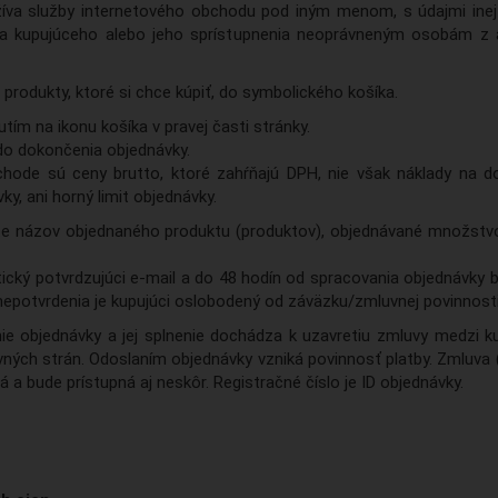
žíva služby internetového obchodu pod iným menom, s údajmi in
la kupujúceho alebo jeho sprístupnenia neoprávneným osobám z 
produkty, ktoré si chce kúpiť, do symbolického košíka.
tím na ikonu košíka v pravej časti stránky.
do dokončenia objednávky.
ode sú ceny brutto, ktoré zahŕňajú DPH, nie však náklady na do
y, ani horný limit objednávky.
e názov objednaného produktu (produktov), objednávané množstvo,
ický potvrdzujúci e-mail a do 48 hodín od spracovania objednávky 
e nepotvrdenia je kupujúci oslobodený od záväzku/zmluvnej povinnost
ie objednávky a jej splnenie dochádza k uzavretiu zmluvy medzi 
ných strán. Odoslaním objednávky vzniká povinnosť platby. Zmluva (
a bude prístupná aj neskôr. Registračné číslo je ID objednávky.