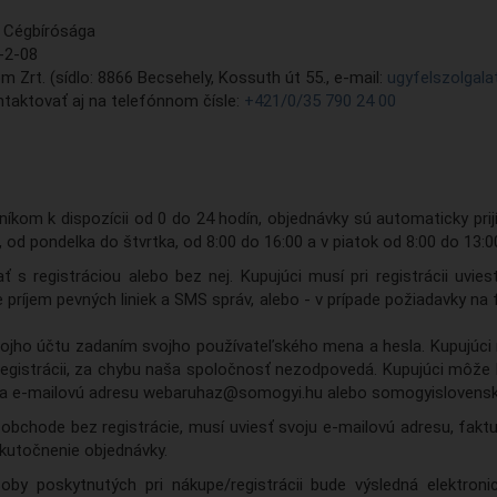
 Cégbírósága
-2-08
Zrt. (sídlo: 8866 Becsehely, Kossuth út 55., e-mail:
ugyfelszolgal
taktovať aj na telefónnom čísle:
+421/0/35 790 24 00
íkom k dispozícii od 0 do 24 hodín, objednávky sú automaticky pri
od pondelka do štvrtka, od 8:00 do 16:00 a v piatok od 8:00 do 13:0
 registráciou alebo bez nej. Kupujúci musí pri registrácii uviesť
 príjem pevných liniek a SMS správ, alebo - v prípade požiadavky na 
svojho účtu zadaním svojho používateľského mena a hesla. Kupujúci 
registrácii, za chybu naša spoločnosť nezodpovedá. Kupujúci môže 
bo na e-mailovú adresu webaruhaz@somogyi.hu alebo somogyisloven
obchode bez registrácie, musí uviesť svoju e-mailovú adresu, faktu
kutočnenie objednávky.
soby poskytnutých pri nákupe/registrácii bude výsledná elektro