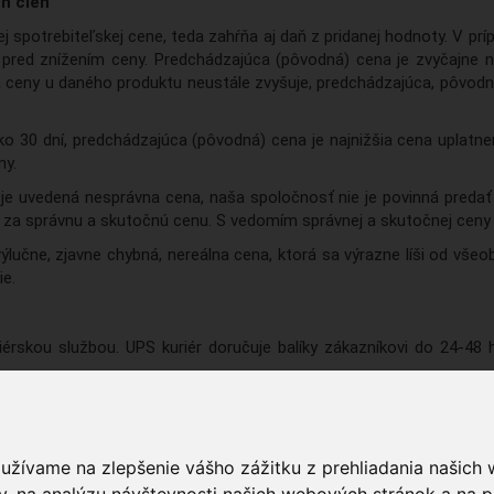
h cien
j spotrebiteľskej cene, teda zahŕňa aj daň z pridanej hodnoty. V p
pred znížením ceny. Predchádzajúca (pôvodná) cena je zvyčajne n
ia ceny u daného produktu neustále zvyšuje, predchádzajúca, pôvodn
ako 30 dní, predchádzajúca (pôvodná) cena je najnižšia cena upla
ny.
ti je uvedená nesprávna cena, naša spoločnosť nie je povinná pre
za správnu a skutočnú cenu. S vedomím správnej a skutočnej ceny 
ýlučne, zjavne chybná, nereálna cena, ktorá sa výrazne líši od v
ie.
érskou službou. UPS kuriér doručuje balíky zákazníkovi do 24-48
vné a balné: 5,- EUR.
 balenie a preprava je zadarmo.
oužívame na zlepšenie vášho zážitku z prehliadania našich