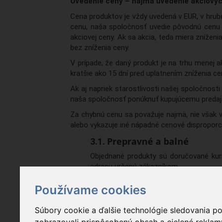
Uvedenie ceny – najmä uvedenie akciovýc
Cena produktov je vždy uvedená v EUR, v hrube
cenu, naša spoločnosť uvedie pôvodnú cenu 
akciovej ceny. Ak sa akcia, teda miera znížen
bez zníženia ceny.
V prípade, že daný produkt je na trhu menej 
kratšie ako 15 dní pred uplatnením zníženia ce
Ak aj napriek starostlivosti našej spoločnos
naša spoločnosť ponúknuť kupujúcemu predaj 
Za chybnú cenu sa považuje najmä, nie však v
alebo vykazuje iné nápadné cenové disproporc
Prepravné a balné
Objednané produkty sú doručované kuri
adresu určenú zákazníkom.
Prepravné a balné náklady:
Používame cookies
Pri objednávke do 49,99 EUR prepra
Nad hodnotou objednávky 50,- EUR
Súbory cookie a ďalšie technológie sledovania p
Spôsob platby