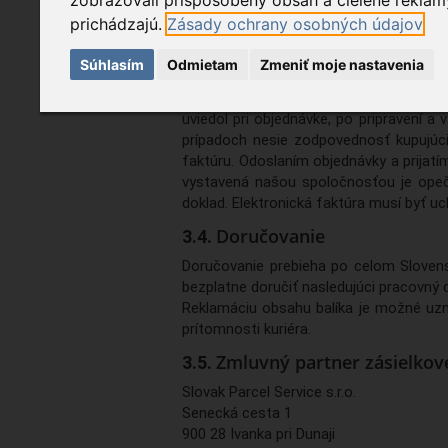
zobrazovali prispôsobený obsah a cielené reklamy
Balík bude doručený kuriérskou službo
prichádzajú.
Zásady ochrany osobných údajov
produktmi.
Súhlasím
Odmietam
Zmeniť moje nastavenia
Faktúra
Vo všetkých prípadoch dostane kupujúci
uviedol pri objednávke, po pripravení a
prípadoch nesie zodpovednosť kupujúci
faktúru. Odoslaním objednávky a prijatí
vystavená našou spoločnosťou je opeči
doklad. Elektronická faktúra musí byť uc
Doručovanie
Doručovanie prebieha po celom Slovensk
bezplatne doručiť nasledujúci pracovný 
Reklamáciu obsahu balíka je možné uzn
prítomnosti kuriéra.
Zmluvný partner zásielkove
Slovak Parcel Service s.r.o.
Senecká cesta 1
900 28 Ivanka pri Dunaji