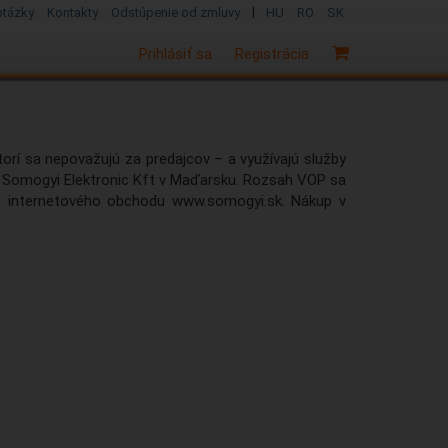
|
otázky
Kontakty
Odstúpenie od zmluvy
HU
RO
SK
Prihlásiť sa
Registrácia
orí sa nepovažujú za predajcov – a využívajú služby
Somogyi Elektronic Kft v Maďarsku. Rozsah VOP sa
om internetového obchodu www.somogyi.sk. Nákup v