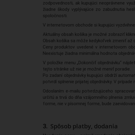
zodpovednosti, ak kupujúci neoprávnene vyu
žiadne škody vyplývajúce zo zabudnutia hes
spoločnosti.
V internetovom obchode si kupujúci vyzdvihne 
Aktuálny obsah košíka je možné zobraziť kliknu
Obsah košíka sa môže kedykoľvek zmeniť až 
Ceny produktov uvedené v internetovom obch
Neexistuje žiadna minimálna hodnota objednávk
V položke menu „Dokončiť objednávku“ nájdet
tejto stránke už nie je možné meniť poradie.
Po zadaní objednávky kupujúci obdrží automat
potvrdí splnenie prijatej objednávky. V prípad
Odoslaním e-mailu potvrdzujúceho spracovan
určitú a trvá do dňa vzájomného plnenia zmluv
forme, nie v písomnej forme, bude zaevidovaná 
Spôsob platby, dodania