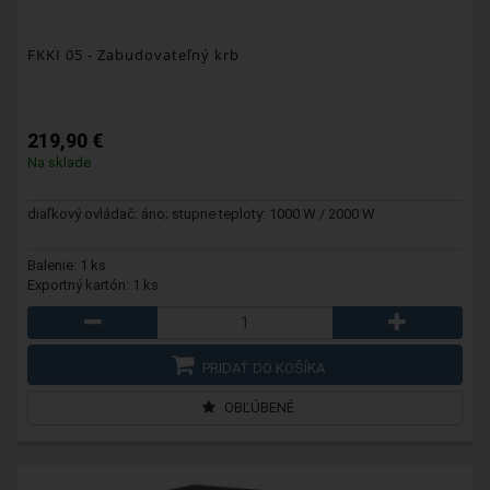
FKKI 05
- Zabudovateľný krb
219,90 €
Na sklade
diaľkový ovládač: áno; stupne teploty: 1000 W / 2000 W
Balenie: 1 ks
Exportný kartón: 1 ks
PRIDAŤ DO KOŠÍKA
OBĽÚBENÉ