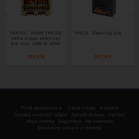
FKK25G - HOME FKK25G
FKK26 - Elektrický krb
voľne stojaci elektrický
krb, max. 2000 W, efekt
LED plameňa, 2 stupne,
mechanické ovládanie,
129,90 €
161,90 €
zlatá dekorácia
Profil spoločnosti
Časté otázky
Kontakty
Ochrana osobných údajov
Spôsob dodania
Partneri
Mapa stránky
Registrácia
Na stiahnutie
Všeobecné zmluvné podmienky