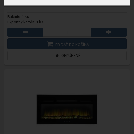
farba: čierna; stupne teploty: 2 stupne ohrievania: 1400 W / 1900 W
Balenie: 1 ks
Exportný kartón: 1 ks
PRIDAŤ DO KOŠÍKA
OBĽÚBENÉ