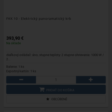
FKK 10
- Elektrický panoramatický krb
393,90 €
Na sklade
diaľkový ovládač: áno; stupne teploty: 2 stupne ohrievania: 1000 W /
2...
Balenie: 1 ks
Exportný kartón: 1 ks
PRIDAŤ DO KOŠÍKA
OBĽÚBENÉ