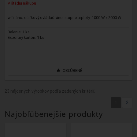
V štádiu nákupu
wifi: áno; diaľkový ovládač: áno; stupne teploty: 1000 W / 2000 W
Balenie: 1 ks
Exportný kartón: 1 ks
OBĽÚBENÉ
23 nájdených výrobkov podľa zadaných kritérií.
1
2
Najobľúbenejšie produkty