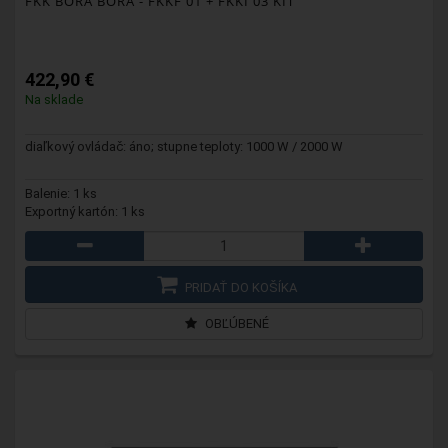
FKK BORA BORA
- FKKF 01 + FKKI 03 KIT
422,90 €
Na sklade
diaľkový ovládač: áno; stupne teploty: 1000 W / 2000 W
Balenie: 1 ks
Exportný kartón: 1 ks
PRIDAŤ DO KOŠÍKA
OBĽÚBENÉ