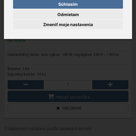
Súhlasím
3000-0003-M10
- Momert 3000 infralampa, 100 W,
Odmietam
nastaviteľná hlava, biela
Zmeniť moje nastavenia
24,29 €
Na sklade
nastaviteľný sklon: áno; výkon: 100 W; napájanie: 230 V~ / 50 Hz
Balenie: 1 ks
Exportný kartón: 10 ks
PRIDAŤ DO KOŠÍKA
OBĽÚBENÉ
1 nájdených výrobkov podľa zadaných kritérií.