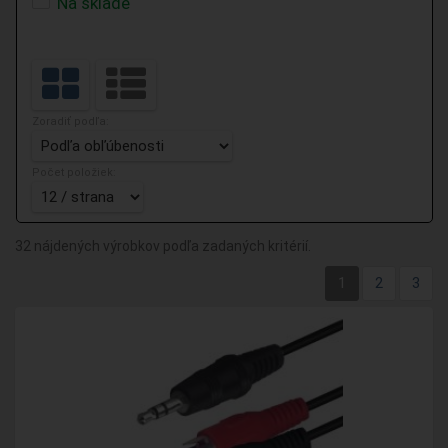
Na sklade
Zoradiť podľa:
Počet položiek:
32 nájdených výrobkov podľa zadaných kritérií.
1
2
3