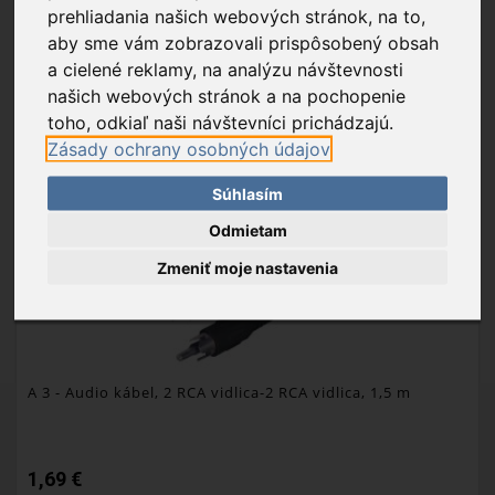
PRIDAŤ DO KOŠÍKA
prehliadania našich webových stránok, na to,
aby sme vám zobrazovali prispôsobený obsah
OBĽÚBENÉ
a cielené reklamy, na analýzu návštevnosti
našich webových stránok a na pochopenie
toho, odkiaľ naši návštevníci prichádzajú.
Zásady ochrany osobných údajov
Súhlasím
Odmietam
Zmeniť moje nastavenia
A 3
- Audio kábel, 2 RCA vidlica-2 RCA vidlica, 1,5 m
1,69 €