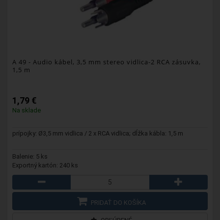
A 49
- Audio kábel, 3,5 mm stereo vidlica-2 RCA zásuvka,
1,5 m
1,79 €
Na sklade
prípojky: Ø3,5 mm vidlica / 2 x RCA vidlica; dĺžka kábla: 1,5 m
Balenie: 5 ks
Exportný kartón: 240 ks
PRIDAŤ DO KOŠÍKA