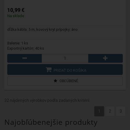
10,99 €
Na sklade
dĺžka kábla: 5 m; kovový kryt prípojky: áno
Balenie: 1 ks
Exportný kartón: 40 ks
PRIDAŤ DO KOŠÍKA
OBĽÚBENÉ
32 nájdených výrobkov podľa zadaných kritérií.
1
2
3
Najobľúbenejšie produkty