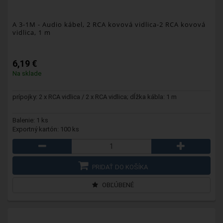
A 3-1M
- Audio kábel, 2 RCA kovová vidlica-2 RCA kovová
vidlica, 1 m
6,19 €
Na sklade
prípojky: 2 x RCA vidlica / 2 x RCA vidlica; dĺžka kábla: 1 m
Balenie: 1 ks
Exportný kartón: 100 ks
PRIDAŤ DO KOŠÍKA
OBĽÚBENÉ