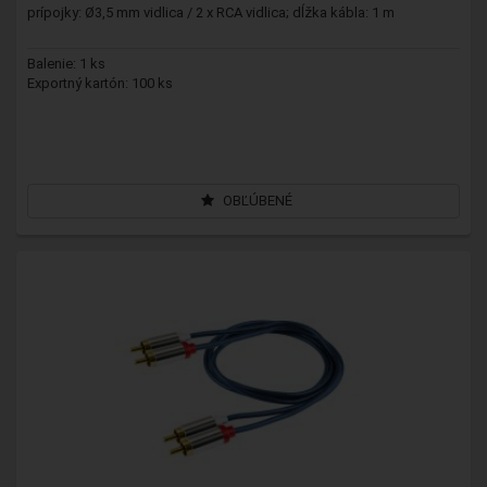
prípojky: Ø3,5 mm vidlica / 2 x RCA vidlica; dĺžka kábla: 1 m
Balenie: 1 ks
Exportný kartón: 100 ks
OBĽÚBENÉ