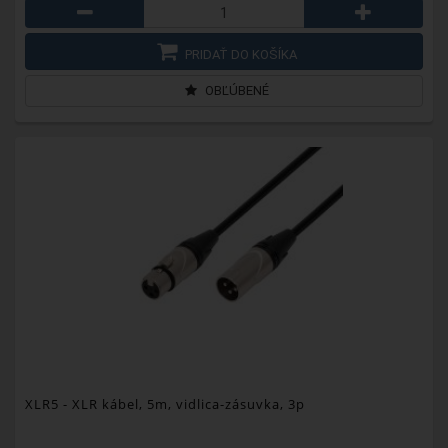
PRIDAŤ DO KOŠÍKA
OBĽÚBENÉ
XLR5
- XLR kábel, 5m, vidlica-zásuvka, 3p