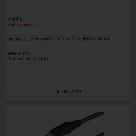
7,69 €
V štádiu nákupu
prípojky: Ø3,5 mm vidlica / 2 x RCA vidlica; dĺžka kábla: 4 m
Balenie: 1 ks
Exportný kartón: 100 ks
OBĽÚBENÉ