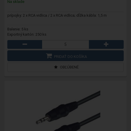
Na sklade
prípojky: 2 x RCA vidlica / 2 x RCA vidlica; dĺžka kábla: 1,5 m
Balenie: 5 ks
Exportný kartón: 250 ks
PRIDAŤ DO KOŠÍKA
OBĽÚBENÉ