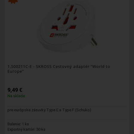
1.500211C-E
- SKROSS Cestovný adaptér "World to
Europe"
9,49 €
Na sklade
pre európske zásuvky Type E a Type F (Schuko)
Balenie: 1 ks
Exportný kartón: 50 ks