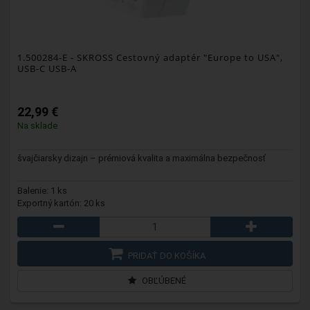
1.500284-E
- SKROSS Cestovný adaptér "Europe to USA",
USB-C USB-A
22,99 €
Na sklade
švajčiarsky dizajn – prémiová kvalita a maximálna bezpečnosť
Balenie: 1 ks
Exportný kartón: 20 ks
PRIDAŤ DO KOŠÍKA
OBĽÚBENÉ