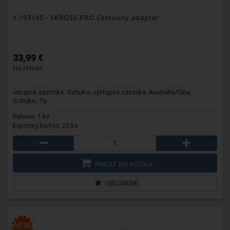
1.103145
- SKROSS PRO Cestovný adaptér
33,99 €
Na sklade
vstupná zástrčka: Schuko; výstupná zásuvka: Austrália/Čína,
Schuko, Ta...
Balenie: 1 ks
Exportný kartón: 20 ks
PRIDAŤ DO KOŠÍKA
OBĽÚBENÉ
NEW