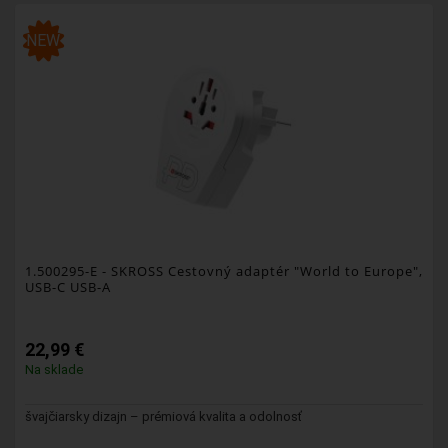
NEW
1.500295-E
- SKROSS Cestovný adaptér "World to Europe",
USB-C USB-A
22,99 €
Na sklade
švajčiarsky dizajn – prémiová kvalita a odolnosť