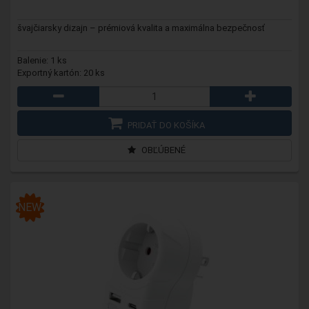
švajčiarsky dizajn – prémiová kvalita a maximálna bezpečnosť
Balenie: 1 ks
Exportný kartón: 20 ks
PRIDAŤ DO KOŠÍKA
OBĽÚBENÉ
NEW