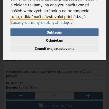
a cielené reklamy, na analýzu návštevnosti
našich webových stránok a na pochopenie
toho, odkiaľ naši návštevníci prichádzajú.
Zásady ochrany osobných údajov
Súhlasím
1.500203C-E
- SKROSS Cestovný adaptér "Europe to USA"
Odmietam
Zmeniť moje nastavenia
9,49 €
Na sklade
vhodné pre zariadenia s uzemnením aj bez uzemnenia (2- a 3-
pólové)
Balenie: 1 ks
Exportný kartón: 50 ks
PRIDAŤ DO KOŠÍKA