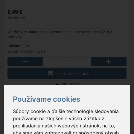
9,49 €
Na sklade
vhodné pre zariadenia s uzemnením aj bez uzemnenia (2- a 3-
pólové)
Balenie: 1 ks
Exportný kartón: 50 ks
PRIDAŤ DO KOŠÍKA
OBĽÚBENÉ
Používame cookies
NEW
Súbory cookie a ďalšie technológie sledovania
používame na zlepšenie vášho zážitku z
prehliadania našich webových stránok, na to,
aby sme vám zobrazovali prispôsobený obsah