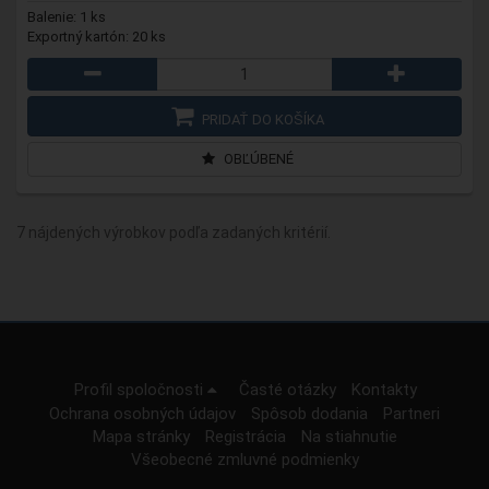
Balenie: 1 ks
Exportný kartón: 20 ks
PRIDAŤ DO KOŠÍKA
OBĽÚBENÉ
7 nájdených výrobkov podľa zadaných kritérií.
Profil spoločnosti
Časté otázky
Kontakty
Ochrana osobných údajov
Spôsob dodania
Partneri
Mapa stránky
Registrácia
Na stiahnutie
Všeobecné zmluvné podmienky