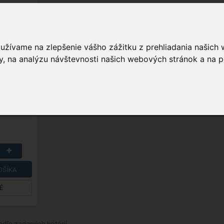
vé
ED
oužívame na zlepšenie vášho zážitku z prehliadania našich
, na analýzu návštevnosti našich webových stránok a na p
í
zne; zdroj
OŠÍKA
É