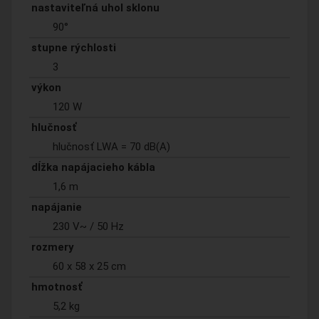
nastaviteľná uhol sklonu
90°
stupne rýchlosti
3
výkon
120 W
hlučnosť
hlučnosť LWA = 70 dB(A)
dĺžka napájacieho kábla
1,6 m
napájanie
230 V~ / 50 Hz
rozmery
60 x 58 x 25 cm
hmotnosť
5,2 kg