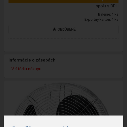
spolu s DPH
Balenie: 1 ks
Exportný kartón: 1 ks
OBĽÚBENÉ
Informácie o zásobách
V štádiu nákupu