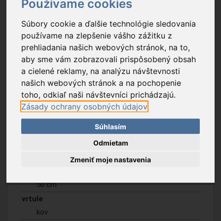
Používame cookies
Súbory cookie a ďalšie technológie sledovania
používame na zlepšenie vášho zážitku z
prehliadania našich webových stránok, na to,
aby sme vám zobrazovali prispôsobený obsah
a cielené reklamy, na analýzu návštevnosti
našich webových stránok a na pochopenie
toho, odkiaľ naši návštevníci prichádzajú.
Zásady ochrany osobných údajov
Súhlasím
Odmietam
Popis tovaru
Na stiahnutie
Zmeniť moje nastavenia
priemer vrtule
50 cm
vrtule
kov