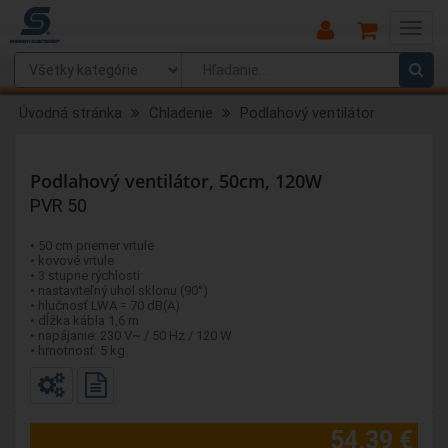
Main
Menu
Úvodná stránka
Chladenie
Podlahový ventilátor
Podlahový ventilátor, 50cm, 120W
PVR 50
• 50 cm priemer vrtule
• kovové vrtule
• 3 stupne rýchlosti
• nastaviteľný uhol sklonu (90°)
• hlučnosť LWA = 70 dB(A)
• dĺžka kábla 1,6 m
• napájanie: 230 V~ / 50 Hz / 120 W
• hmotnosť: 5 kg
54,39 €