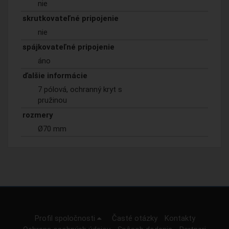
nie
skrutkovateľné pripojenie
nie
spájkovateľné pripojenie
áno
ďalšie informácie
7 pólová, ochranný kryt s
pružinou
rozmery
Ø70 mm
Profil spoločnosti
Časté otázky
Kontakty