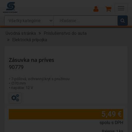
Main
Menu
Úvodná stránka
Príslušenstvo do auta
Elektrická prípojka
Zásuvka na príves
90779
• 7-pólová, ochranný kryt s pružinou
• ∅70 mm
• napätie: 12 V
5,49 €
spolu s DPH
Balenie: 1 ks