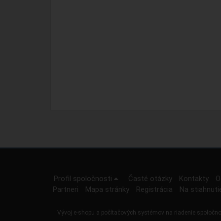
Profil spoločnosti
Časté otázky
Kontakty
O
Partneri
Mapa stránky
Registrácia
Na stiahnuti
Vývoj e-shopu a počítačových systémov na riadenie spoločno