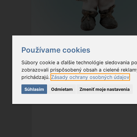
Používame cookies
Prehľad
Popis tovaru
Na stiahnu
Súbory cookie a ďalšie technológie sledovania p
zobrazovali prispôsobený obsah a cielené reklamy
prichádzajú.
Zásady ochrany osobných údajov
Súhlasím
Odmietam
Zmeniť moje nastavenia