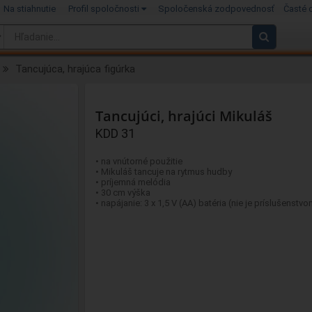
Na stiahnutie
Profil spoločnosti
Spoločenská zodpovednosť
Časté 
Tancujúca, hrajúca figúrka
Tancujúci, hrajúci Mikuláš
KDD 31
• na vnútorné použitie
• Mikuláš tancuje na rytmus hudby
• príjemná melódia
• 30 cm výška
• napájanie: 3 x 1,5 V (AA) batéria (nie je príslušenstvo