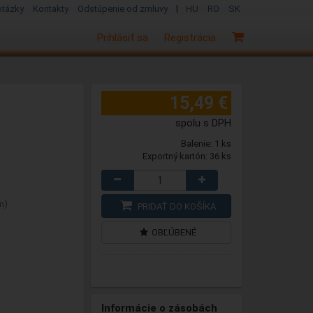
|
otázky
Kontakty
Odstúpenie od zmluvy
HU
RO
SK
Prihlásiť sa
Registrácia
15,49 €
spolu s DPH
Balenie: 1 ks
Exportný kartón: 36 ks
m)
PRIDAŤ DO KOŠÍKA
OBĽÚBENÉ
Informácie o zásobách