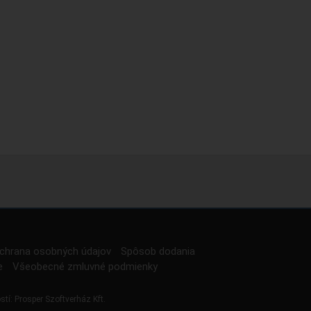
chrana osobných údajov
Spôsob dodania
e
Všeobecné zmluvné podmienky
stí:
Prosper Szoftverház Kft.