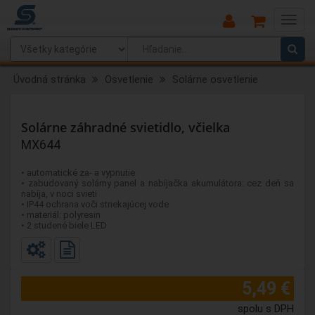
Main
Menu
Úvodná stránka
Osvetlenie
Solárne osvetlenie
Solárne záhradné svietidlo, včielka
MX644
• automatické za- a vypnutie
• zabudovaný solárny panel a nabíjačka akumulátora: cez deň sa
nabíja, v noci svieti
• IP44 ochrana voči striekajúcej vode
• materiál: polyresin
• 2 studené biele LED
5,49 €
spolu s DPH