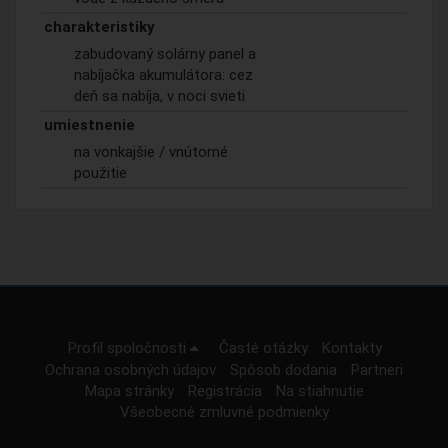
charakteristiky
zabudovaný solárny panel a
nabíjačka akumulátora: cez
deň sa nabíja, v noci svieti
umiestnenie
na vonkajšie / vnútorné
použitie
Profil spoločnosti
Časté otázky
Kontakty
Ochrana osobných údajov
Spôsob dodania
Partneri
Mapa stránky
Registrácia
Na stiahnutie
Všeobecné zmluvné podmienky