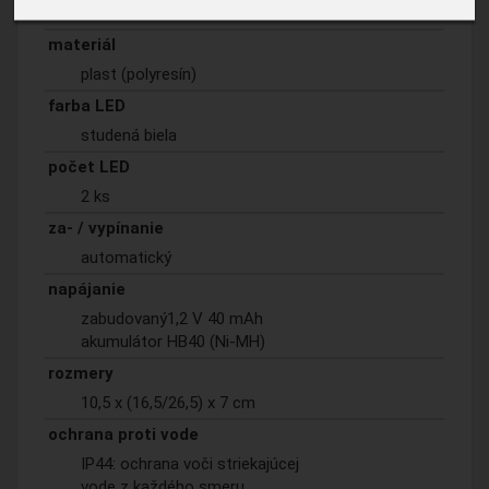
materiál
plast (polyresín)
farba LED
studená biela
počet LED
2 ks
za- / vypínanie
automatický
napájanie
zabudovaný1,2 V 40 mAh
akumulátor HB40 (Ni-MH)
rozmery
10,5 x (16,5/26,5) x 7 cm
ochrana proti vode
IP44: ochrana voči striekajúcej
vode z každého smeru