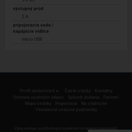
5 V DC
výstupný prúd
2 A
pripojovacia sada /
napájacie vidlice
micro USB
Profil spoločnosti
Časté otázky
Kontakty
Ochrana osobných údajov
Spôsob dodania
Partneri
Mapa stránky
Registrácia
Na stiahnutie
Všeobecné zmluvné podmienky
Vývoj e-shopu a počítačových systémov na riadenie spoločností: