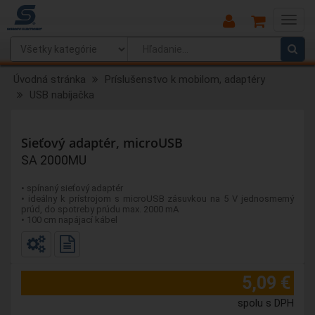
Main
Menu
Úvodná stránka
Príslušenstvo k mobilom, adaptéry
USB nabíjačka
Sieťový adaptér, microUSB
SA 2000MU
• spínaný sieťový adaptér
• ideálny k prístrojom s microUSB zásuvkou na 5 V jednosmerný
prúd, do spotreby prúdu max. 2000 mA
• 100 cm napájací kábel
5,09 €
spolu s DPH