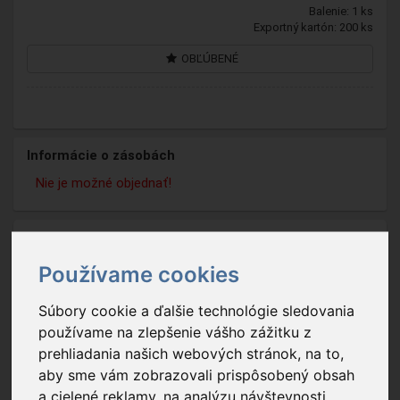
Balenie: 1 ks
Exportný kartón: 200 ks
OBĽÚBENÉ
Informácie o zásobách
Nie je možné objednať!
Používame cookies
Súbory cookie a ďalšie technológie sledovania
používame na zlepšenie vášho zážitku z
prehliadania našich webových stránok, na to,
aby sme vám zobrazovali prispôsobený obsah
a cielené reklamy, na analýzu návštevnosti