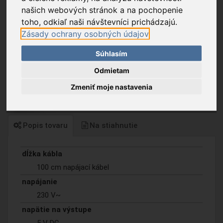
našich webových stránok a na pochopenie
toho, odkiaľ naši návštevníci prichádzajú.
Zásady ochrany osobných údajov
Súhlasím
Odmietam
Zmeniť moje nastavenia
Popis tovaru
Na stiahnutie
dĺžka kábla
100 cm napájací kábel
napájanie
230 V~
napätie na výstupe