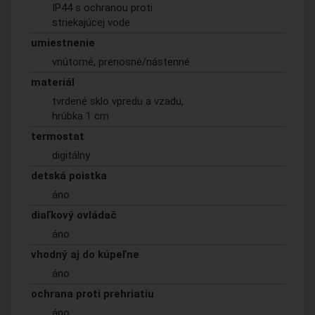
IP44 s ochranou proti
striekajúcej vode
umiestnenie
vnútorné, prenosné/nástenné
materiál
tvrdené sklo vpredu a vzadu,
hrúbka 1 cm
termostat
digitálny
detská poistka
áno
diaľkový ovládač
áno
vhodný aj do kúpeľne
áno
ochrana proti prehriatiu
áno