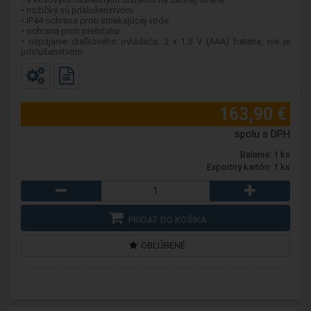
• nožičky sú príslušenstvom
• IP44 ochrana proti striekajúcej vode
• ochrana proti prehriatiu
• napájanie diaľkového ovládača: 2 x 1,5 V (AAA) batéria, nie je
príslušenstvom
163,90 €
spolu s DPH
Balenie: 1 ks
Exportný kartón: 1 ks
PRIDAŤ DO KOŠÍKA
OBĽÚBENÉ