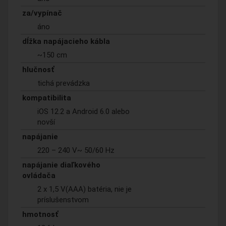
za/vypínač
áno
dĺžka napájacieho kábla
~150 cm
hlučnosť
tichá prevádzka
kompatibilita
iOS 12.2 a Android 6.0 alebo
novší
napájanie
220 – 240 V~ 50/60 Hz
napájanie diaľkového
ovládača
2 x 1,5 V(AAA) batéria, nie je
príslušenstvom
hmotnosť