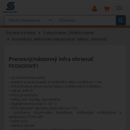
Main
Menu
Úvodná stránka
Vykurovanie, Odvlhčovanie
Konvektor, elektrické vykurovacie teleso, ohrievač
Prenosný/nástenný infra ohrievač
FKIS600WIFI
• na vnútorné použitie
• predný a zadný panel z tvrdeného skla s hrúbkou 1 cm
• infračervené vykurovacie teleso z uhlíkových kryštálov
• výkon: 600 W
• tichá prevádzka
• veľký LED displej, vypínateľný
• digitálny termostat 5 - 50 °C
• 24 h časovač vypnutia (jednotky po 1 h)
• ovládanie dotykovými tlačidlami, diaľkovým ovládačom a
aplikáciou TUYA wifi
• režim ECO
• detský zámok
• s kovovými nástennými držiakmi na zadnej strane