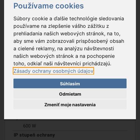
Používame cookies
Súbory cookie a ďalšie technológie sledovania
používame na zlepšenie vášho zážitku z
prehliadania našich webových stránok, na to,
aby sme vám zobrazovali prispôsobený obsah
a cielené reklamy, na analýzu návštevnosti
našich webových stránok a na pochopenie
Popis tovaru
Na stiahnutie
toho, odkiaľ naši návštevníci prichádzajú.
Zásady ochrany osobných údajov
wifi
Súhlasím
áno 2,4 GHz (2,401-2,483 GHz)
<1 mW
Odmietam
farba
Zmeniť moje nastavenia
čierna
výkon
600 W
IP stupeň ochrany