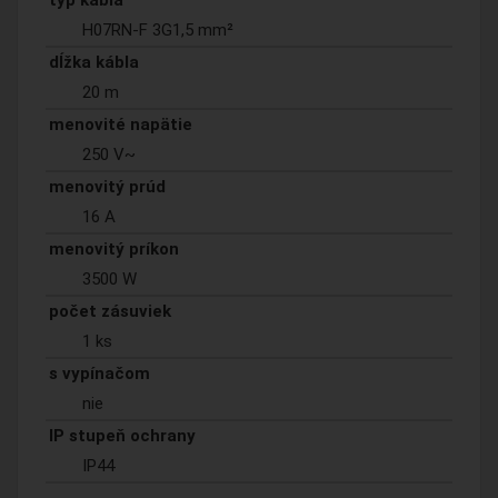
typ kábla
H07RN-F 3G1,5 mm²
dĺžka kábla
20 m
menovité napätie
250 V~
menovitý prúd
16 A
menovitý príkon
3500 W
počet zásuviek
1 ks
s vypínačom
nie
IP stupeň ochrany
IP44