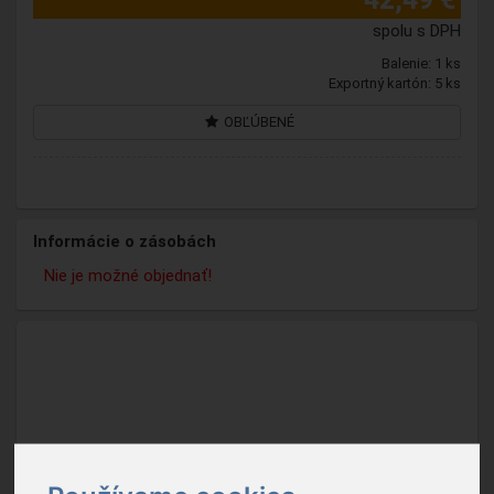
spolu s DPH
Balenie: 1 ks
Exportný kartón: 5 ks
OBĽÚBENÉ
Informácie o zásobách
Nie je možné objednať!