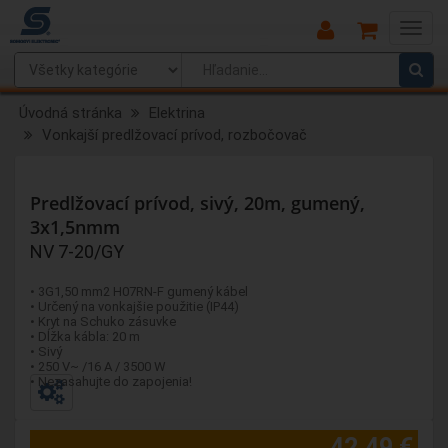
Main
Menu
Úvodná stránka
Elektrina
Vonkajší predlžovací prívod, rozbočovač
Predlžovací prívod, sivý, 20m, gumený,
3x1,5nmm
NV 7-20/GY
• 3G1,50 mm2 H07RN-F gumený kábel
• Určený na vonkajšie použitie (IP44)
• Kryt na Schuko zásuvke
• Dĺžka kábla: 20 m
• Sivý
• 250 V~ /16 A / 3500 W
• Nezasahujte do zapojenia!
42,49 €