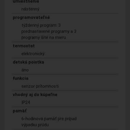
umiestnenie
nástenný
programovateľné
týždenný program: 3
prednastavené programy a 3
programy šité na mieru
termostat
elektronický
detská poistka
áno
funkcia
senzor prítomnosti
vhodný aj do kúpeľne
IP24
pamäť
6-hodinová pamäť pre prípad
výpadku prúdu