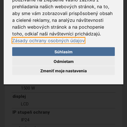
prehliadania našich webových stránok, na to,
aby sme vám zobrazovali prispôsobený obsah
a cielené reklamy, na analýzu návštevnosti
našich webových stránok a na pochopenie
toho, odkiaľ naši návštevníci prichádzajú.
Zásady ochrany osobných údajov
Popis tovaru
Súhlasím
Odmietam
farba
Zmeniť moje nastavenia
biela
stupne teploty
1500 W
displej
LCD
IP stupeň ochrany
IP24