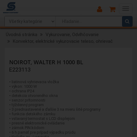
Main
Menu
Úvodná stránka
Vykurovanie, Odvlhčovanie
Konvektor, elektrické vykurovacie teleso, ohrievač
NOIROT, WALTER H 1000 BL
E223113
• liatinová vyhrievacia vložka
• výkon: 1000 W
• ochrana IP24
• detekcia otvoreného okna
• senzor prítomnosti
• týždenný program
• 3 prednastavené a ďalšie 3 na mieru šité programy
• funkcia detského zámku
• vstavaný termostat s LCD displejom
• presné elektronické ovládanie
• zámok PIN kódom
• 6 h pamäť pre prípad výpadku prúdu
• tlačidlo za- / vypnutia