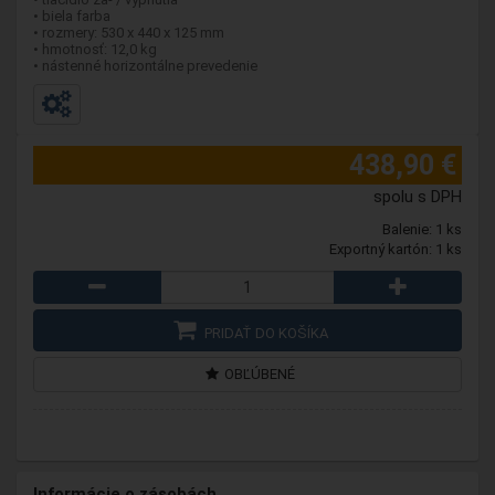
• biela farba
• rozmery: 530 x 440 x 125 mm
• hmotnosť: 12,0 kg
• nástenné horizontálne prevedenie
438,90 €
spolu s DPH
Balenie: 1 ks
Exportný kartón: 1 ks
PRIDAŤ DO KOŠÍKA
OBĽÚBENÉ
Informácie o zásobách