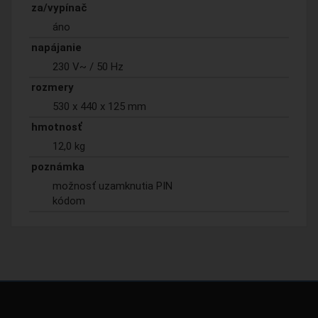
za/vypínač
áno
napájanie
230 V~ / 50 Hz
rozmery
530 x 440 x 125 mm
hmotnosť
12,0 kg
poznámka
možnosť uzamknutia PIN
kódom