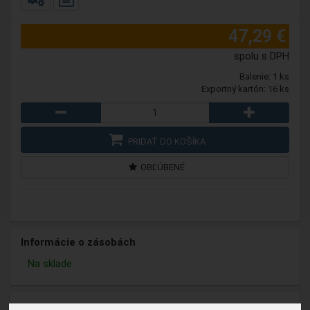
47,29 €
spolu s DPH
Balenie: 1 ks
Exportný kartón: 16 ks
PRIDAŤ DO KOŠÍKA
OBĽÚBENÉ
Informácie o zásobách
Na sklade