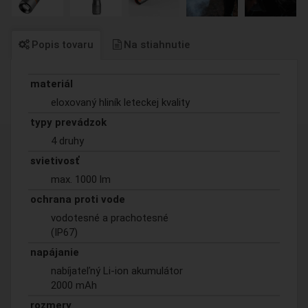
Popis tovaru
Na stiahnutie
materiál
eloxovaný hliník leteckej kvality
typy prevádzok
4 druhy
svietivosť
max. 1000 lm
ochrana proti vode
vodotesné a prachotesné
(IP67)
napájanie
nabíjateľný Li-ion akumulátor
2000 mAh
rozmery