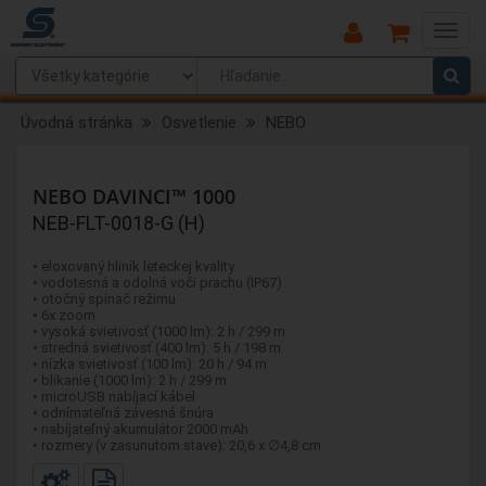
Main
Menu
Úvodná stránka
Osvetlenie
NEBO
NEBO DAVINCI™ 1000
NEB-FLT-0018-G (H)
• eloxovaný hliník leteckej kvality
• vodotesná a odolná voči prachu (IP67)
• otočný spínač režimu
• 6x zoom
• vysoká svietivosť (1000 lm): 2 h / 299 m
• stredná svietivosť (400 lm): 5 h / 198 m
• nízka svietivosť (100 lm): 20 h / 94 m
• blikanie (1000 lm): 2 h / 299 m
• microUSB nabíjací kábel
• odnímateľná závesná šnúra
• nabíjateľný akumulátor 2000 mAh
• rozmery (v zasunutom stave): 20,6 x ∅4,8 cm