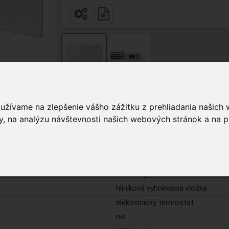
oužívame na zlepšenie vášho zážitku z prehliadania našich
, na analýzu návštevnosti našich webových stránok a na p
Podrobnosti
menovitý 2000 W
LCD
nástenný
hliníková vyhrievacia vložka
elektronický termostat
nie