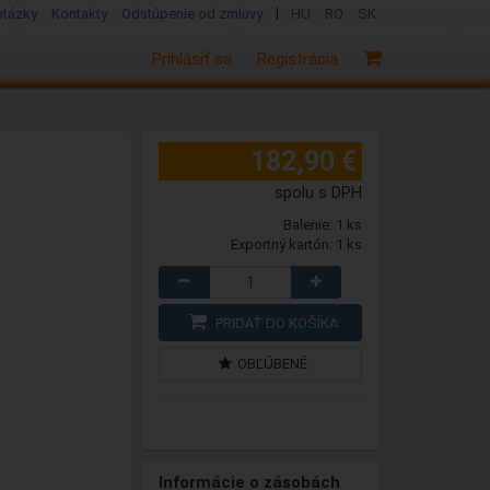
|
otázky
Kontakty
Odstúpenie od zmluvy
HU
RO
SK
Prihlásiť sa
Registrácia
182,90 €
spolu s DPH
Balenie: 1 ks
Exportný kartón: 1 ks
PRIDAŤ DO KOŠÍKA
OBĽÚBENÉ
Informácie o zásobách