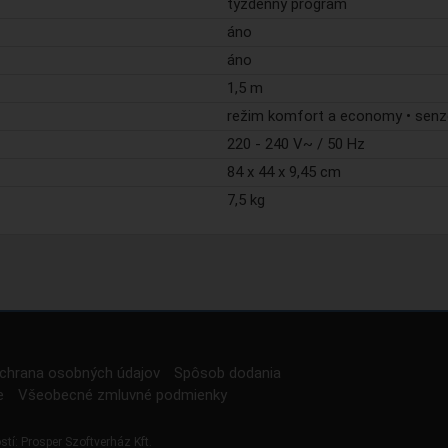
týždenný program
áno
áno
1,5 m
režim komfort a economy • senz
220 - 240 V~ / 50 Hz
84 x 44 x 9,45 cm
7,5 kg
chrana osobných údajov
Spôsob dodania
e
Všeobecné zmluvné podmienky
stí:
Prosper Szoftverház Kft.