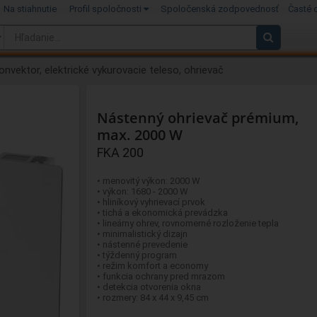
Na stiahnutie
Profil spoločnosti
Spoločenská zodpovednosť
Časté 
onvektor, elektrické vykurovacie teleso, ohrievač
Nástenný ohrievač prémium,
max. 2000 W
FKA 200
• menovitý výkon: 2000 W
• výkon: 1680 - 2000 W
• hliníkový vyhrievací prvok
• tichá a ekonomická prevádzka
• lineárny ohrev, rovnomerné rozloženie tepla
• minimalistický dizajn
• nástenné prevedenie
• týždenný program
• režim komfort a economy
• funkcia ochrany pred mrazom
• detekcia otvorenia okna
• rozmery: 84 x 44 x 9,45 cm