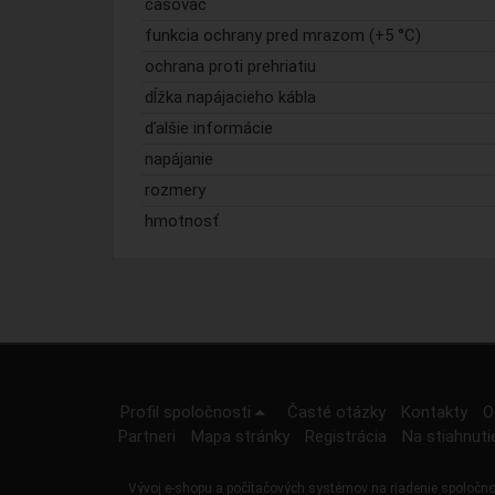
časovač
funkcia ochrany pred mrazom (+5 °C)
ochrana proti prehriatiu
dĺžka napájacieho kábla
ďalšie informácie
napájanie
rozmery
hmotnosť
Profil spoločnosti
Časté otázky
Kontakty
O
Partneri
Mapa stránky
Registrácia
Na stiahnuti
Vývoj e-shopu a počítačových systémov na riadenie spoločno