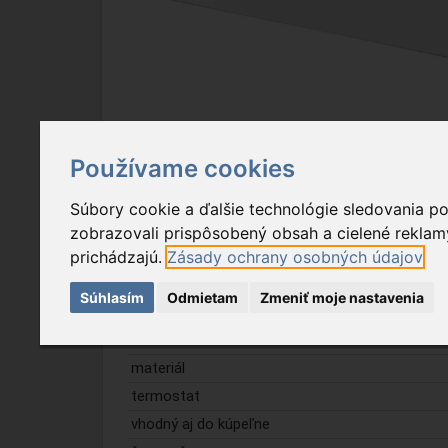
Používame cookies
Popis tovaru
Na stiahnutie
Súbory cookie a ďalšie technológie sledovania p
zobrazovali prispôsobený obsah a cielené reklamy
Vlastnosť
prichádzajú.
Zásady ochrany osobných údajov
stupne teploty
Súhlasím
Odmietam
Zmeniť moje nastavenia
displej
umiestnenie
materiál
termostat
vhodný aj do kúpeľne