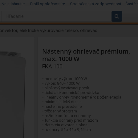
Na stiahnutie
Profil spoločnosti
Spoločenská zodpovednosť
Časté 
onvektor, elektrické vykurovacie teleso, ohrievač
Nástenný ohrievač prémium,
max. 1000 W
FKA 100
• menovitý výkon: 1000 W
• výkon: 840 - 1000 W
• hliníkový vyhrievací prvok
• tichá a ekonomická prevádzka
• lineárny ohrev, rovnomerné rozloženie tepla
• minimalistický dizajn
• nástenné prevedenie
• týždenný program
• režim komfort a economy
• funkcia ochrany pred mrazom
• detekcia otvorenia okna
• rozmery: 54 x 44 x 9,45 cm