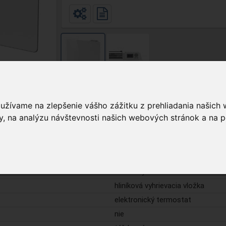
oužívame na zlepšenie vášho zážitku z prehliadania našich
, na analýzu návštevnosti našich webových stránok a na p
Podrobnosti
menovitý 1000 W
LCD
nástenný
hliníková vyhrievacia vložka
elektronický termostat
nie