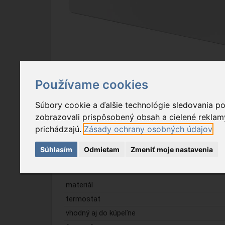
Používame cookies
Popis tovaru
Na stiahnutie
Súbory cookie a ďalšie technológie sledovania p
zobrazovali prispôsobený obsah a cielené reklamy
Vlastnosť
prichádzajú.
Zásady ochrany osobných údajov
stupne teploty
Súhlasím
Odmietam
Zmeniť moje nastavenia
displej
umiestnenie
materiál
termostat
vhodný aj do kúpeľne