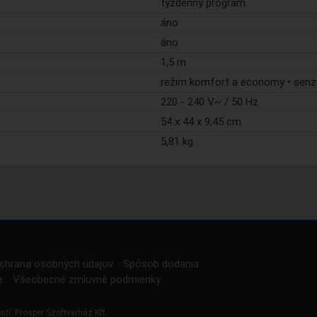
týždenný program
áno
áno
1,5 m
režim komfort a economy • senz
220 - 240 V~ / 50 Hz
54 x 44 x 9,45 cm
5,81 kg
chrana osobných údajov
Spôsob dodania
e
Všeobecné zmluvné podmienky
stí:
Prosper Szoftverház Kft.