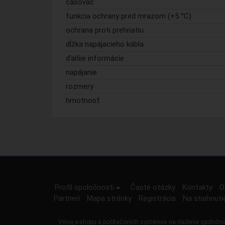
časovač
funkcia ochrany pred mrazom (+5 °C)
ochrana proti prehriatiu
dĺžka napájacieho kábla
ďalšie informácie
napájanie
rozmery
hmotnosť
Profil spoločnosti
Časté otázky
Kontakty
O
Partneri
Mapa stránky
Registrácia
Na stiahnuti
Vývoj e-shopu a počítačových systémov na riadenie spoločno