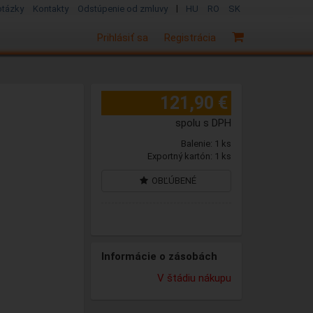
|
otázky
Kontakty
Odstúpenie od zmluvy
HU
RO
SK
Prihlásiť sa
Registrácia
121,90 €
spolu s DPH
Balenie: 1 ks
Exportný kartón: 1 ks
OBĽÚBENÉ
Informácie o zásobách
V štádiu nákupu