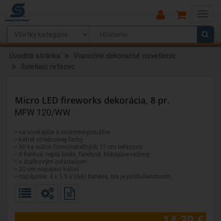
Main
Menu
Úvodná stránka
Vianočné dekoračné osvetlenie
Svietiaci reťazec
Micro LED fireworks dekorácia, 8 pr.
MFW 120/WW
• na vonkajšie a vnútorné použitie
• kábel striebornej farby
• 60 ks voľne formovateľných 17 cm reťazcov
• 8 funkcií: teplá biela, farebná, blikajúce režimy
• s diaľkovým ovládačom
• 30 cm napájací kábel
• napájanie: 4 x 1,5 V (AA) batéria, nie je príslušenstvom
14,39 €