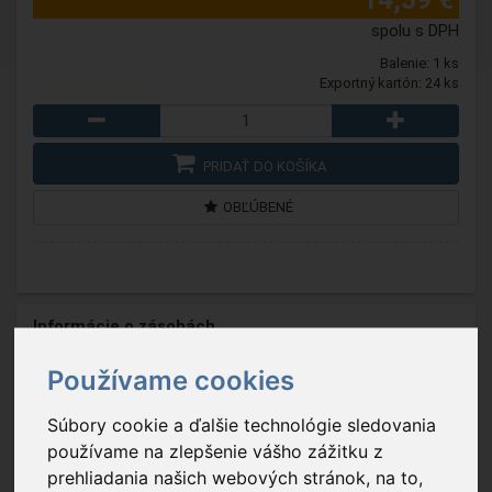
spolu s DPH
Balenie: 1 ks
Exportný kartón: 24 ks
PRIDAŤ DO KOŠÍKA
OBĽÚBENÉ
Informácie o zásobách
Na sklade
Používame cookies
Súbory cookie a ďalšie technológie sledovania
používame na zlepšenie vášho zážitku z
prehliadania našich webových stránok, na to,