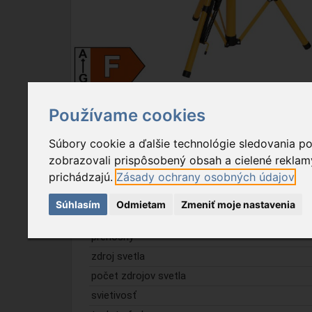
Používame cookies
Popis tovaru
Na stiahnutie
Súbory cookie a ďalšie technológie sledovania p
zobrazovali prispôsobený obsah a cielené reklamy
Vlastnosť
prichádzajú.
Zásady ochrany osobných údajov
farba
Súhlasím
Odmietam
Zmeniť moje nastavenia
výkon
prenosný
zdroj svetla
počet zdrojov svetla
svietivosť