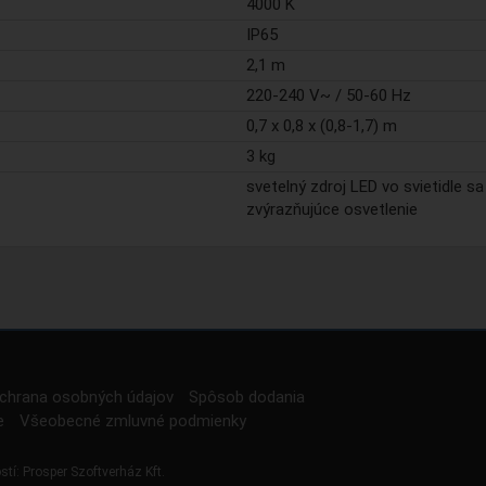
4000 K
IP65
2,1 m
220-240 V~ / 50-60 Hz
0,7 x 0,8 x (0,8-1,7) m
3 kg
svetelný zdroj LED vo svietidle sa
zvýrazňujúce osvetlenie
chrana osobných údajov
Spôsob dodania
e
Všeobecné zmluvné podmienky
stí:
Prosper Szoftverház Kft.