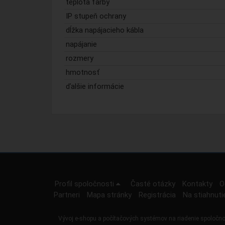
teplota farby
IP stupeň ochrany
dĺžka napájacieho kábla
napájanie
rozmery
hmotnosť
ďalšie informácie
Profil spoločnosti
Časté otázky
Kontakty
O
Partneri
Mapa stránky
Registrácia
Na stiahnuti
Vývoj e-shopu a počítačových systémov na riadenie spoločno