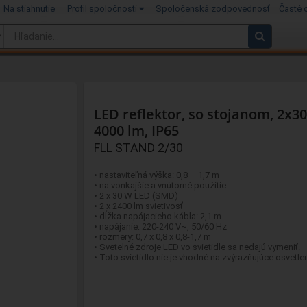
Na stiahnutie
Profil spoločnosti
Spoločenská zodpovednosť
Časté 
LED reflektor, so stojanom, 2x3
4000 lm, IP65
FLL STAND 2/30
• nastaviteľná výška: 0,8 – 1,7 m
• na vonkajšie a vnútorné použitie
• 2 x 30 W LED (SMD)
• 2 x 2400 lm svietivosť
• dĺžka napájacieho kábla: 2,1 m
• napájanie: 220-240 V~, 50/60 Hz
• rozmery: 0,7 x 0,8 x 0,8-1,7 m
• Svetelné zdroje LED vo svietidle sa nedajú vymeniť.
• Toto svietidlo nie je vhodné na zvýrazňujúce osvetlen