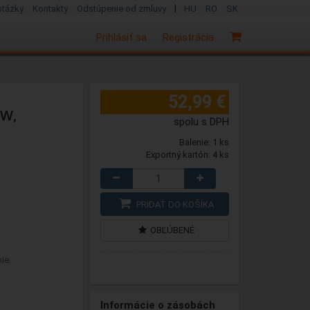
|
otázky
Kontakty
Odstúpenie od zmluvy
HU
RO
SK
Prihlásiť sa
Registrácia
52,99 €
0W,
spolu s DPH
Balenie: 1 ks
Exportný kartón: 4 ks
PRIDAŤ DO KOŠÍKA
OBĽÚBENÉ
ie.
Informácie o zásobách