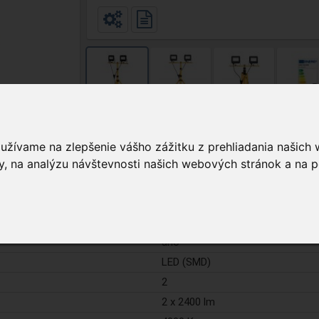
oužívame na zlepšenie vášho zážitku z prehliadania našich
, na analýzu návštevnosti našich webových stránok a na p
Podrobnosti
žltá / čierna
2 x 30 W
áno
LED (SMD)
2
2 x 2400 lm