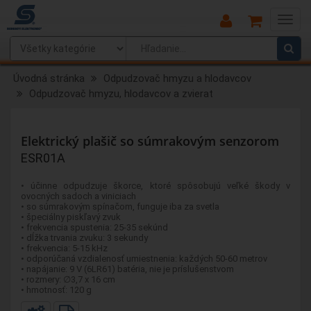
Main
Menu
Úvodná stránka
Odpudzovač hmyzu a hlodavcov
Odpudzovač hmyzu, hlodavcov a zvierat
Elektrický plašič so súmrakovým senzorom
ESR01A
• účinne odpudzuje škorce, ktoré spôsobujú veľké škody v
ovocných sadoch a viniciach
• so súmrakovým spínačom, funguje iba za svetla
• špeciálny piskľavý zvuk
• frekvencia spustenia: 25-35 sekúnd
• dĺžka trvania zvuku: 3 sekundy
• frekvencia: 5-15 kHz
• odporúčaná vzdialenosť umiestnenia: každých 50-60 metrov
• napájanie: 9 V (6LR61) batéria, nie je príslušenstvom
• rozmery: ∅3,7 x 16 cm
• hmotnosť: 120 g