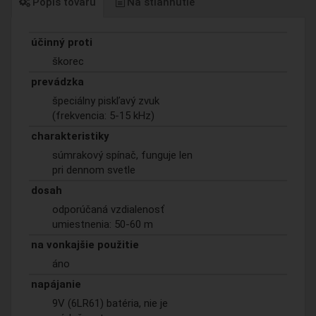
Popis tovaru
Na stiahnutie
účinný proti
škorec
prevádzka
špeciálny piskľavý zvuk
(frekvencia: 5-15 kHz)
charakteristiky
súmrakový spínač, funguje len
pri dennom svetle
dosah
odporúčaná vzdialenosť
umiestnenia: 50-60 m
na vonkajšie použitie
áno
napájanie
9V (6LR61) batéria, nie je