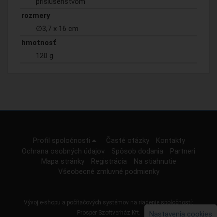
príslušenstvom
rozmery
∅3,7 x 16 cm
hmotnosť
120 g
Profil spoločnosti
Časté otázky
Kontakty
Ochrana osobných údajov
Spôsob dodania
Partneri
Mapa stránky
Registrácia
Na stiahnutie
Všeobecné zmluvné podmienky
Vývoj e-shopu a počítačových systémov na riadenie spoločností:
Prosper Szoftverház Kft.
Nastavenia cookies