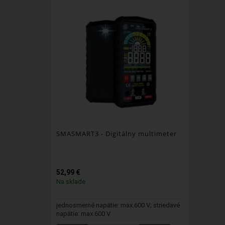
SMASMART3 - Digitálny multimeter
52,99 €
Na sklade
jednosmerné napätie: max.600 V; striedavé
napätie: max.600 V