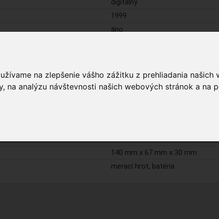
digitálny
1999
áno
áno
áno
áno
oužívame na zlepšenie vášho zážitku z prehliadania našich
áno
, na analýzu návštevnosti našich webových stránok a na p
áno
9 V (6F22)
CAT II 600 V
áno
140 mm x 67 mm x 30 mm
merací hrot, batéria