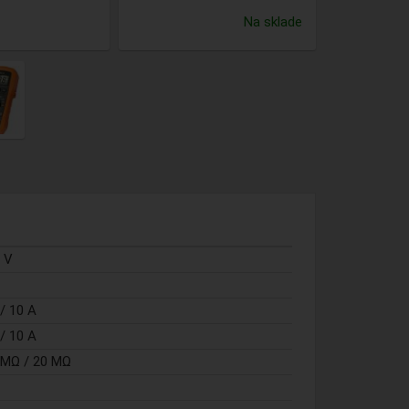
Na sklade
0 V
/ 10 A
/ 10 A
2 MΩ / 20 MΩ