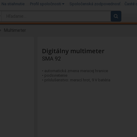
Na stiahnutie
Profil spoločnosti
Spoločenská zodpovednosť
Časté 
Multimeter
Digitálny multimeter
SMA 92
• automatická zmena meracej hranice
• podsvietenie
• príslušenstvo: merací hrot, 9 V batéria