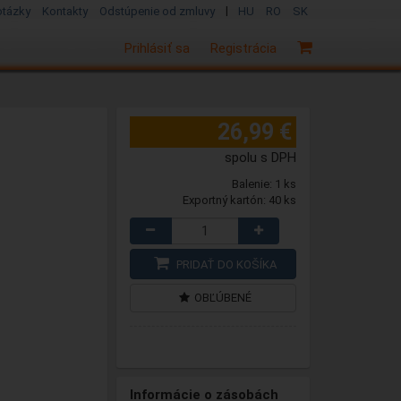
|
otázky
Kontakty
Odstúpenie od zmluvy
HU
RO
SK
Prihlásiť sa
Registrácia
26,99 €
spolu s DPH
Balenie: 1 ks
Exportný kartón: 40 ks
PRIDAŤ DO KOŠÍKA
OBĽÚBENÉ
Informácie o zásobách