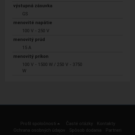
výstupná zásuvka
GS
menovité napätie
100 V - 250 V
menovitý prúd
15 A
menovitý príkon
100 V - 1500 W / 250 V - 3750
W
Profil spoločnosti
Časté otázky
Kontakty
Ochrana osobných údajov
Spôsob dodania
Partneri