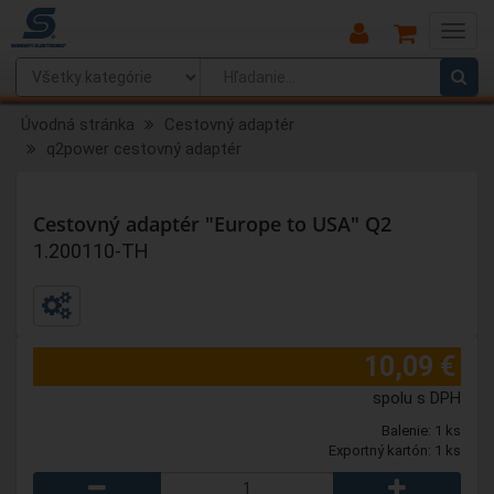
Main
Menu
Úvodná stránka
Cestovný adaptér
q2power cestovný adaptér
Cestovný adaptér "Europe to USA" Q2
1.200110-TH
10,09 €
spolu s DPH
Balenie: 1 ks
Exportný kartón: 1 ks