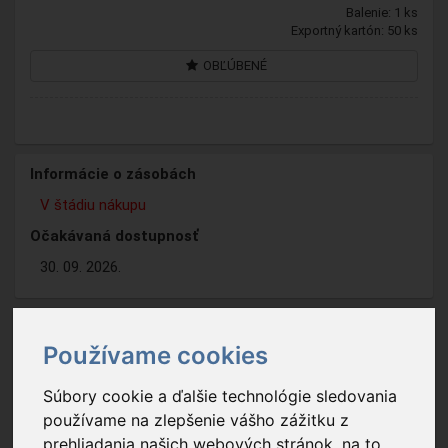
Balenie: 1 ks
Exportný kartón: 50 ks
OBĽÚBENÉ
Informácie o zásobách
V štádiu nákupu
Očakávaná dostupnosť
30. 09. 2026.
Používame cookies
Súbory cookie a ďalšie technológie sledovania
používame na zlepšenie vášho zážitku z
prehliadania našich webových stránok, na to,