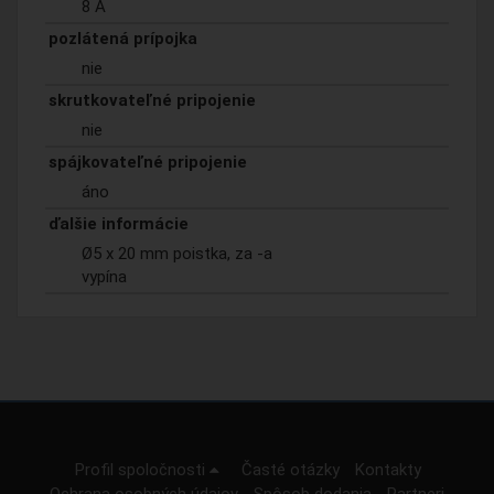
8 A
pozlátená prípojka
nie
skrutkovateľné pripojenie
nie
spájkovateľné pripojenie
áno
ďalšie informácie
Ø5 x 20 mm poistka, za -a
vypína
Profil spoločnosti
Časté otázky
Kontakty