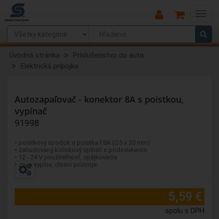
Main
Menu
Úvodná stránka
Príslušenstvo do auta
Elektrická prípojka
Autozapaľovač - konektor 8A s poistkou,
vypínač
91998
• poistkový spodok a poistka F8A (∅5 x 20 mm)
• zabudovaný kolískový spínač s podsvietením
• 12 - 24 V použiteľnosť, spájkovacia
• za- a vypína, chráni prístroje
5,59 €
spolu s DPH