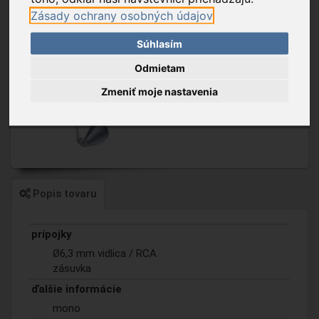
Zásady ochrany osobných údajov
Súhlasím
Odmietam
Zmeniť moje nastavenia
Popis tovaru
prípojky
Ø6,3 mm vidlica / RCA
zásuvka
ďalšie informácie
mono