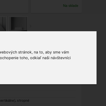
Na sklade
 webových stránok, na to, aby sme vám
ochopenie toho, odkiaľ naši návštevníci
vertikálne), stropné