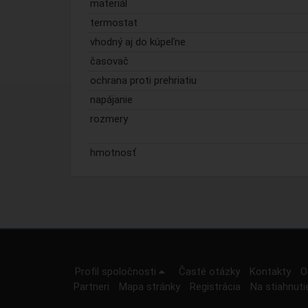
materiál
termostat
vhodný aj do kúpeľne
časovač
ochrana proti prehriatiu
napájanie
rozmery
hmotnosť
Profil spoločnosti
Časté otázky
Kontakty
O
Partneri
Mapa stránky
Registrácia
Na stiahnuti