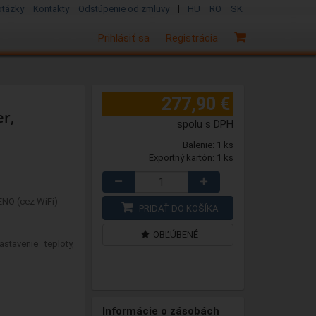
|
otázky
Kontakty
Odstúpenie od zmluvy
HU
RO
SK
Prihlásiť sa
Registrácia
277,90 €
r,
spolu s DPH
Balenie: 1 ks
Exportný kartón: 1 ks
AENO (cez WiFi)
PRIDAŤ DO KOŠÍKA
OBĽÚBENÉ
stavenie teploty,
Informácie o zásobách