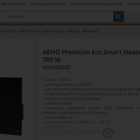
Na stiahnutie
Profil spoločnosti
Spoločenská zodpovednosť
Časté 
onvektor, elektrické vykurovacie teleso, ohrievač
AENO Premium Eco Smart Heate
700 W
AGH0004S
• výkon: 700 W
• plocha pokrytia až: 30 m2
• typ ovládania: inteligentné ovládanie cez aplikáciu 
• ovládanie podľa nastavenej teploty (regulácia klímy)
• podpora hlasových asistentov
• senzor teploty
• manuálna ovládacia plocha (LED osvetlenie, na
tlačidlo smart režimu, nočné svetlo)
• senzor náklonu
• ovládanie teploty panela (do 120 °C)
• LED displej
• ochranný systém: ochrana proti prepätiu
• ochrana proti prehriatiu