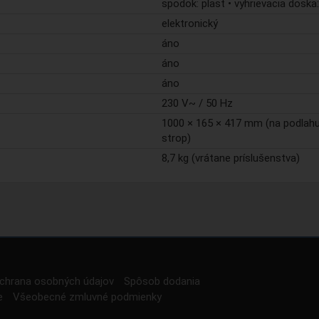
spodok: plast • vyhrievacia doska:
elektronický
áno
áno
áno
230 V~ / 50 Hz
1000 × 165 × 417 mm (na podlahu
strop)
8,7 kg (vrátane príslušenstva)
chrana osobných údajov
Spôsob dodania
e
Všeobecné zmluvné podmienky