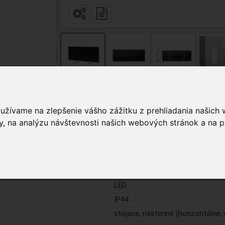
• materiál podvozku: plast, Tempered Glass (sklo)
• ochrana: IP44
• rozmery: 1000 x 365 x 11 mm
• čierna
oužívame na zlepšenie vášho zážitku z prehliadania našich
, na analýzu návštevnosti našich webových stránok a na p
Podrobnosti
áno (2,4 GHz)
čierna (Pearl Black)
700 W
LED
IP44
stojace, nástenné (horizontálne, 