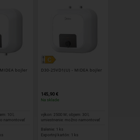
 MIDEA bojler
D30-25VD1(U)
- MIDEA bojler
145,90 €
Na sklade
em: 10 l;
výkon: 2500 W; objem: 30 l;
no namontovať
umiestnenie: možno namontovať
vertikálne n...
Balenie: 1 ks
ks
Exportný kartón: 1 ks