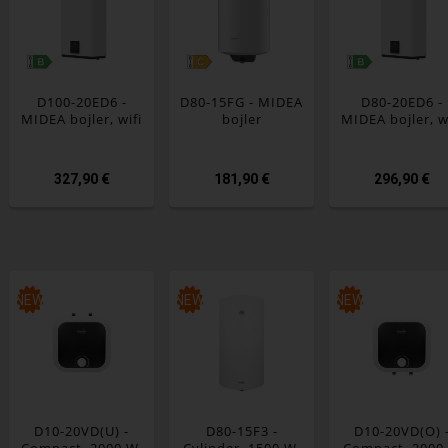
D100-20ED6 -
D80-15FG - MIDEA
D80-20ED6 -
MIDEA bojler, wifi
bojler
MIDEA bojler, w
327,90 €
181,90 €
296,90 €
NEW
NEW
NEW
D10-20VD(U) -
D80-15F3 -
D10-20VD(O) 
Compact, 2000 W,
Cylinder, 1500 W,
Compact, 2000