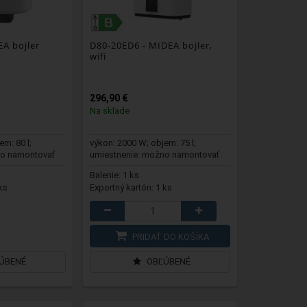
A bojler
D80-20ED6
- MIDEA bojler,
wifi
296,90 €
Na sklade
em: 80 l;
výkon: 2000 W; objem: 75 l;
no namontovať
umiestnenie: možno namontovať
na stenu ver...
Balenie: 1 ks
ks
Exportný kartón: 1 ks
PRIDAŤ DO KOŠÍKA
ÚBENÉ
OBĽÚBENÉ