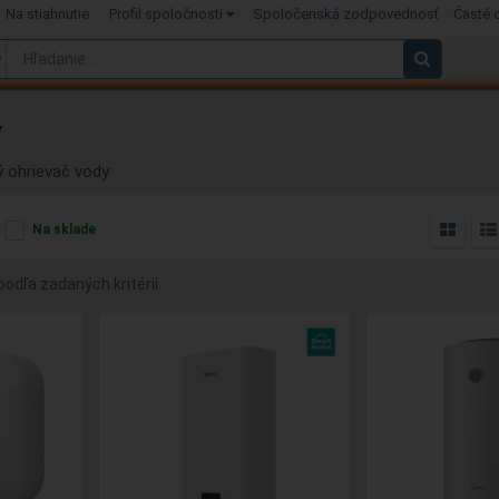
Na stiahnutie
Profil spoločnosti
Spoločenská zodpovednosť
Časté 
y
ý ohrievač vody
Na sklade
odľa zadaných kritérií.