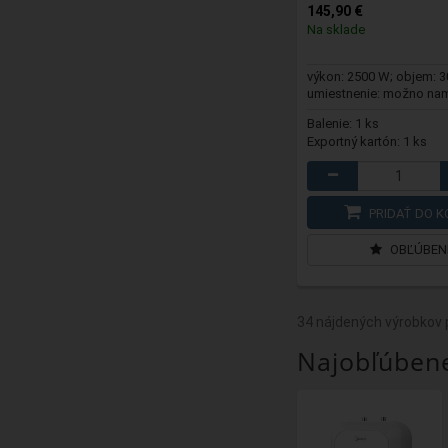
145,90 €
Na sklade
výkon: 2500 W; objem: 30
umiestnenie: možno na
vertikálne n...
Balenie: 1 ks
Exportný kartón: 1 ks
PRIDAŤ DO K
OBĽÚBEN
34 nájdených výrobkov p
Najobľúbene