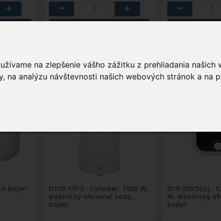
OŠÍKA
PRIDAŤ DO KOŠÍKA
PRIDAŤ 
É
OBĽÚBENÉ
OBĽ
oužívame na zlepšenie vášho zážitku z prehliadania našich
, na analýzu návštevnosti našich webových stránok a na p
NEW
NEW
A bojler
D110-15F3
- Cylinder, 1500 W,
D10-20VD(U)
- C
elektrický ohrievač vody,
W, elektrický o
bojler
bojler