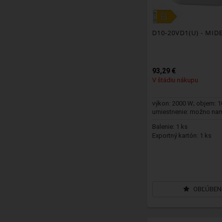
D10-20VD1(U)
- MIDE
93,29 €
V štádiu nákupu
výkon: 2000 W; objem: 10
umiestnenie: možno na
vertikálne n...
Balenie: 1 ks
Exportný kartón: 1 ks
OBĽÚBEN