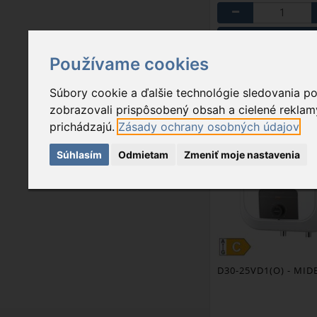
PRIDAŤ DO K
Používame cookies
OBĽÚBEN
Súbory cookie a ďalšie technológie sledovania p
zobrazovali prispôsobený obsah a cielené reklamy
prichádzajú.
Zásady ochrany osobných údajov
Súhlasím
Odmietam
Zmeniť moje nastavenia
D30-25VD1(O)
- MIDE