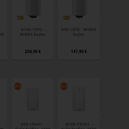
D100-15FG -
D50-15FG - MIDEA
D10-20VD
ifi
MIDEA bojler
bojler
MIDEA b
204,90 €
147,90 €
93,29
NEW
NEW
NEW
-
D50-15VH1 -
D100-15VH1 -
D30-25VD
 W
Cylinderflex, 1500
Cylinderflex, 1500
Compact, 