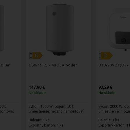
ojler
D50-15FG
- MIDEA bojler
D10-20VD1(O)
-
147,90 €
93,29 €
Na sklade
Na sklade
0 l;
výkon: 1500 W; objem: 50 l;
výkon: 2000 W; obj
montovať
umiestnenie: možno namontovať
umiestnenie: mož
vertikálne n...
vertikálne n...
Balenie: 1 ks
Balenie: 1 ks
Exportný kartón: 1 ks
Exportný kartón: 1 