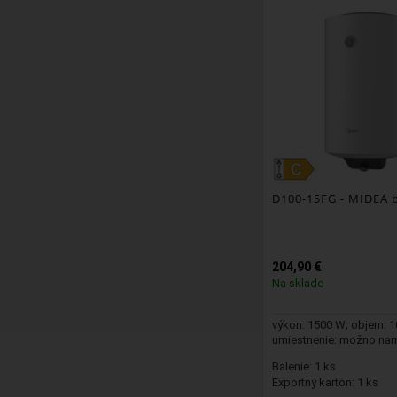
D100-15FG
- MIDEA b
204,90 €
Na sklade
výkon: 1500 W; objem: 10
umiestnenie: možno na
vertikálne ...
Balenie: 1 ks
Exportný kartón: 1 ks