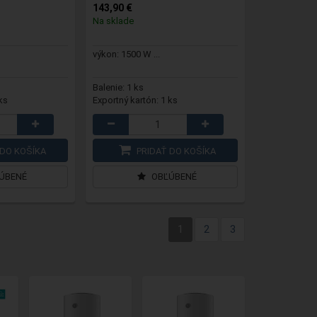
143,90 €
Na sklade
výkon: 1500 W ...
Balenie: 1 ks
ks
Exportný kartón: 1 ks
DO KOŠÍKA
PRIDAŤ DO KOŠÍKA
ÚBENÉ
OBĽÚBENÉ
1
2
3