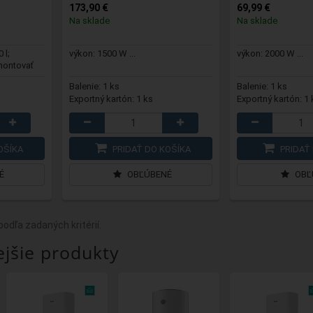
173,90 €
69,99 €
Na sklade
Na sklade
 l;
výkon: 1500 W ...
výkon: 2000 W ...
montovať
Balenie: 1 ks
Balenie: 1 ks
Exportný kartón: 1 ks
Exportný kartón: 1 
OŠÍKA
PRIDAŤ DO KOŠÍKA
PRIDAŤ 
É
OBĽÚBENÉ
OBĽ
odľa zadaných kritérií.
jšie produkty