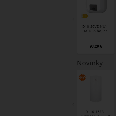
D10-20VD1(U) -
MIDEA bojler
93,29 €
Novinky
NEW
D110-15F3 -
Cylinder, 1500 W,