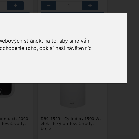
DO KOŠÍKA
PRIDAŤ DO KOŠÍKA
ÚBENÉ
OBĽÚBENÉ
 webových stránok, na to, aby sme vám
ochopenie toho, odkiaľ naši návštevníci
NEW
ompact, 2000
D80-15F3
- Cylinder, 1500 W,
hrievač vody,
elektrický ohrievač vody,
bojler