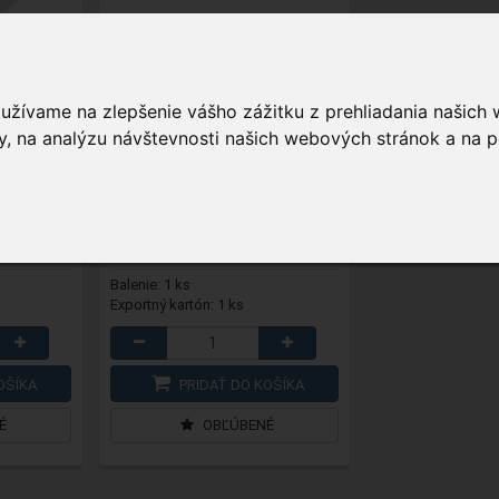
ngel
FA6812-EU
- FireAngel
detektor CO, batériový, LCD,
CO
oužívame na zlepšenie vášho zážitku z prehliadania našich
, na analýzu návštevnosti našich webových stránok a na p
30,59 €
Na sklade
podľa štandardu EN 50291-1;
elektrochemický senzor
Balenie: 1 ks
Exportný kartón: 1 ks
OŠÍKA
PRIDAŤ DO KOŠÍKA
É
OBĽÚBENÉ