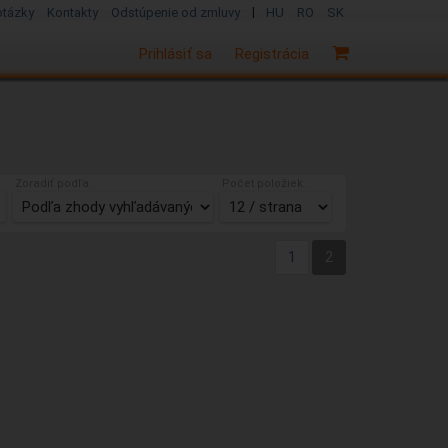
|
otázky
Kontakty
Odstúpenie od zmluvy
HU
RO
SK
Prihlásiť sa
Registrácia
Zoradiť podľa:
Počet položiek:
1
2