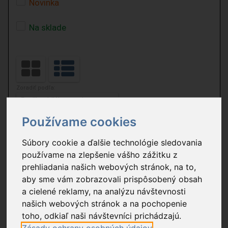
Novinka
Na sklade
Zoradiť podľa:
Počet položiek:
Používame cookies
Súbory cookie a ďalšie technológie sledovania
4 nájdených výrobkov podľa zadaných kritérií.
používame na zlepšenie vášho zážitku z
prehliadania našich webových stránok, na to,
0795S
- Uzemnená zástrčka s
podsvieteným spínačom
aby sme vám zobrazovali prispôsobený obsah
a cielené reklamy, na analýzu návštevnosti
4,79 €
našich webových stránok a na pochopenie
Na sklade
toho, odkiaľ naši návštevníci prichádzajú.
Balenie: 1 ks
Zásady ochrany osobných údajov
Exportný kartón: 10 ks