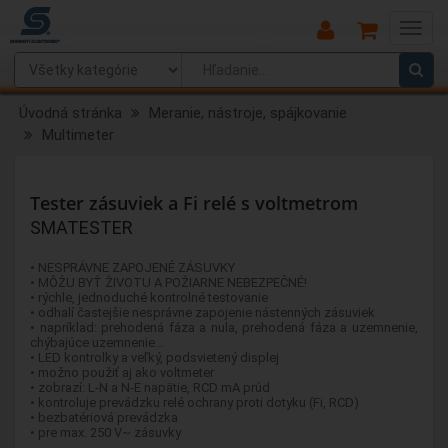
Main
Menu
Úvodná stránka
Meranie, nástroje, spájkovanie
Multimeter
Tester zásuviek a Fi relé s voltmetrom
SMATESTER
• NESPRÁVNE ZAPOJENÉ ZÁSUVKY
• MÔŽU BYŤ ŽIVOTU A POŽIARNE NEBEZPEČNÉ!
• rýchle, jednoduché kontrolné testovanie
• odhalí častejšie nesprávne zapojenie nástenných zásuviek
• napríklad: prehodená fáza a nula, prehodená fáza a uzemnenie,
chýbajúce uzemnenie…
• LED kontrolky a veľký, podsvietený displej
• možno použiť aj ako voltmeter
• zobrazí: L-N a N-E napätie, RCD mA prúd
• kontroluje prevádzku relé ochrany proti dotyku (Fi, RCD)
• bezbatériová prevádzka
• pre max. 250 V~ zásuvky