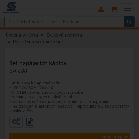
Main
Menu
Úvodná stránka
Zvuková technika
Príslušenstvo k auto hi-fi
Set napájacích káblov
SA 333
• 42 kusová kompletná sada
• 1000 W / 80 A / 20 mm2
• OFC Hi-Fi stereo audio pripojovací kábel
• prémiová kvalita, extra ohybné káble
• kompletné riešenie na zapojenie autorádia a napájania
• na zapojenie aktívnych basových reproduktorov, subwooferov,
zosilňovačov
31,19 €