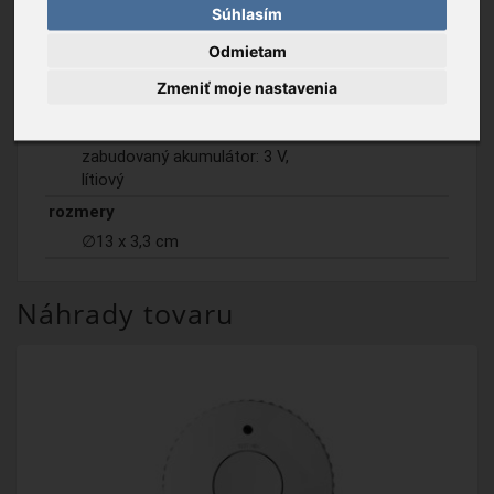
Popis tovaru
Na stiahnutie
Súhlasím
Odmietam
prevedenie
Zmeniť moje nastavenia
optický senzor a senzor tepla
napájanie
zabudovaný akumulátor: 3 V,
lítiový
rozmery
∅13 x 3,3 cm
Náhrady tovaru