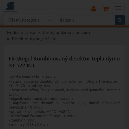
Main
Menu
Úvodná stránka
Detektor dymu a požiaru
Detektor dymu, požiaru
FireAngel Kombinovaný detektor tepla dymu
ST-622-INT
• podľa štandardu EN 14604
• vstavaný optický detektor dymu a tepla, technológia Themoptek
• UL94 V0 nehorľavý plast
• testovací režim, ľahký spánok, funkcie inteligentného stlmenia
zvuku
• signalizácia konca životnosti zariadenia
• napájane: zabudovaný akumulátor: 3 V, lítiový, očakávaná
prevádzka: 10 rokov
• prevádzková teplota: +4 °C - +38 °C
• očakávaná životnosť prístroja: 10 rokov
• záruka: 5 rokov
• rozmery: ∅13 x 3,4 cm