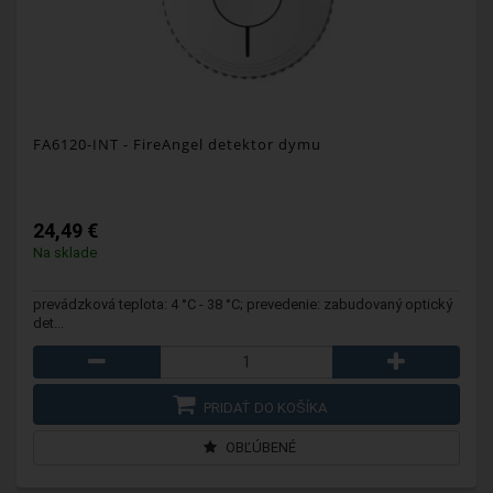
FA6120-INT - FireAngel detektor dymu
24,49 €
Na sklade
prevádzková teplota: 4 °C - 38 °C; prevedenie: zabudovaný optický
det...
PRIDAŤ DO KOŠÍKA
OBĽÚBENÉ