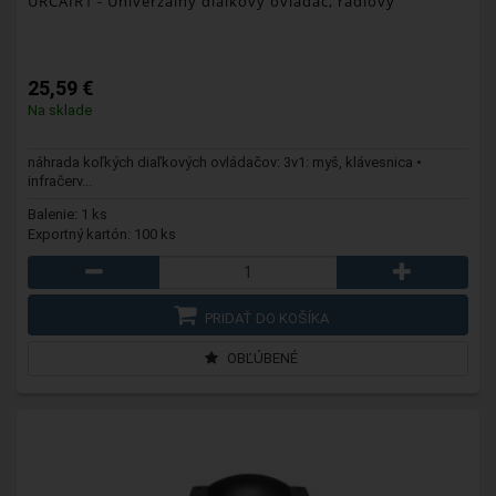
URCAIR1
- Univerzálny diaľkový ovládač, rádiový
25,59 €
Na sklade
náhrada koľkých diaľkových ovládačov: 3v1: myš, klávesnica •
infračerv...
Balenie: 1 ks
Exportný kartón: 100 ks
PRIDAŤ DO KOŠÍKA
OBĽÚBENÉ