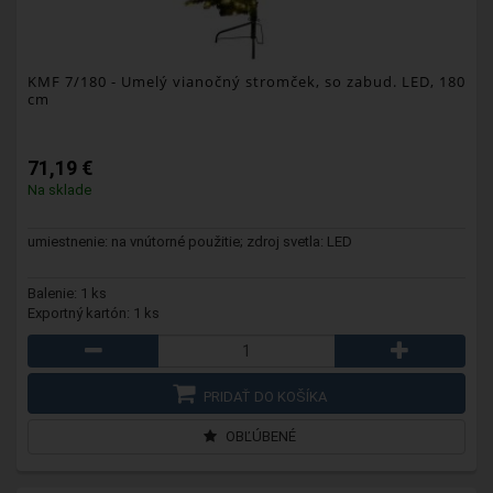
KMF 7/180
- Umelý vianočný stromček, so zabud. LED, 180
cm
71,19 €
Na sklade
umiestnenie: na vnútorné použitie; zdroj svetla: LED
Balenie: 1 ks
Exportný kartón: 1 ks
PRIDAŤ DO KOŠÍKA
OBĽÚBENÉ