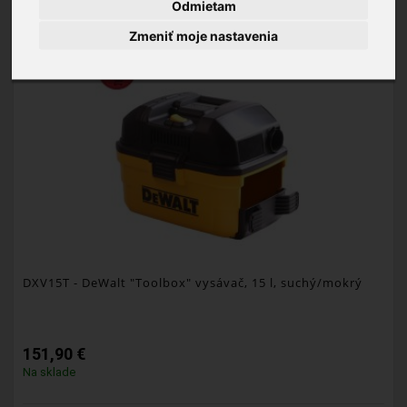
Odmietam
Zmeniť moje nastavenia
DXV15T
- DeWalt "Toolbox" vysávač, 15 l, suchý/mokrý
151,90 €
Na sklade