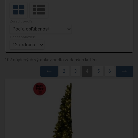
Zoradiť podľa:
Počet položiek:
107 nájdených výrobkov podľa zadaných kritérií.
2
3
4
5
6