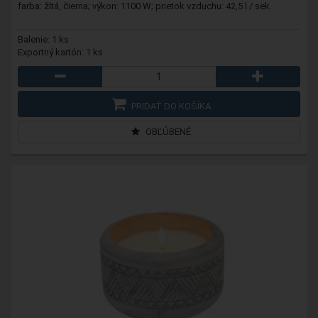
farba: žltá, čierna; výkon: 1100 W; prietok vzduchu: 42,5 l / sek.
Balenie: 1 ks
Exportný kartón: 1 ks
PRIDAŤ DO KOŠÍKA
OBĽÚBENÉ