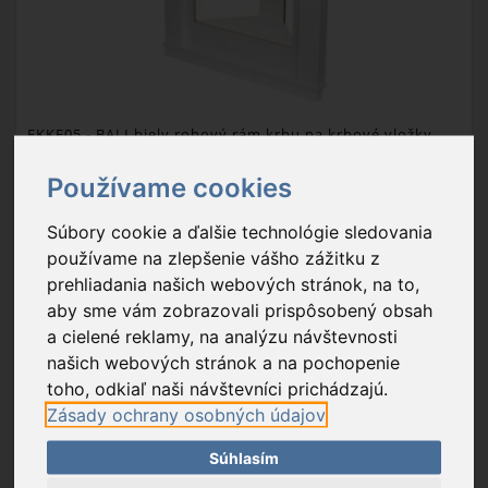
FKKF05
- BALI biely rohový rám krbu na krbové vložky
Používame cookies
239,90 €
Súbory cookie a ďalšie technológie sledovania
Na sklade
používame na zlepšenie vášho zážitku z
prehliadania našich webových stránok, na to,
farba: biela farba; materiál: laminované drevotrieska
aby sme vám zobrazovali prispôsobený obsah
a cielené reklamy, na analýzu návštevnosti
Balenie: 1 ks
našich webových stránok a na pochopenie
Exportný kartón: 1 ks
toho, odkiaľ naši návštevníci prichádzajú.
Zásady ochrany osobných údajov
PRIDAŤ DO KOŠÍKA
Súhlasím
OBĽÚBENÉ