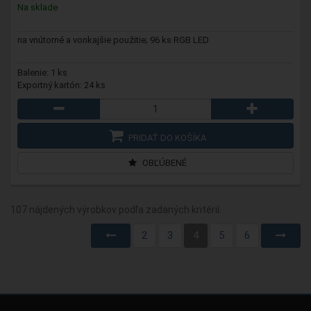
Na sklade
na vnútorné a vonkajšie použitie; 96 ks RGB LED
Balenie: 1 ks
Exportný kartón: 24 ks
PRIDAŤ DO KOŠÍKA
OBĽÚBENÉ
107 nájdených výrobkov podľa zadaných kritérií.
2
3
4
5
6