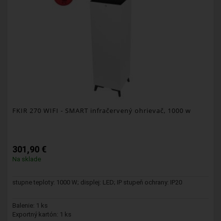
FKIR 270 WIFI
- SMART infračervený ohrievač, 1000 w
301,90 €
Na sklade
stupne teploty: 1000 W; displej: LED; IP stupeň ochrany: IP20
Balenie: 1 ks
Exportný kartón: 1 ks