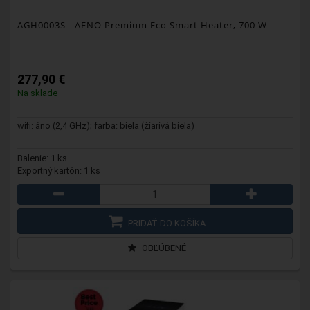
AGH0003S
- AENO Premium Eco Smart Heater, 700 W
277,90 €
Na sklade
wifi: áno (2,4 GHz); farba: biela (žiarivá biela)
Balenie: 1 ks
Exportný kartón: 1 ks
PRIDAŤ DO KOŠÍKA
OBĽÚBENÉ