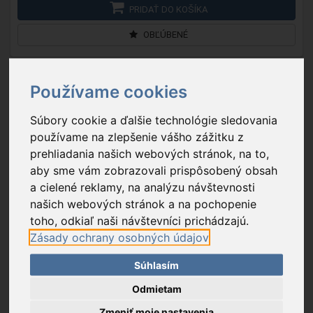
PRIDAŤ DO KOŠÍKA
OBĽÚBENÉ
Používame cookies
Súbory cookie a ďalšie technológie sledovania
používame na zlepšenie vášho zážitku z
prehliadania našich webových stránok, na to,
aby sme vám zobrazovali prispôsobený obsah
a cielené reklamy, na analýzu návštevnosti
našich webových stránok a na pochopenie
toho, odkiaľ naši návštevníci prichádzajú.
Zásady ochrany osobných údajov
E176111
- NOIROT, SPOT DESIGN 500 BL
Súhlasím
Odmietam
114,90 €
Zmeniť moje nastavenia