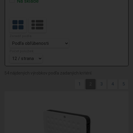
Na sklade
Zoradiť podľa:
Počet položiek:
54 nájdených výrobkov podľa zadaných kritérií.
1
2
3
4
5