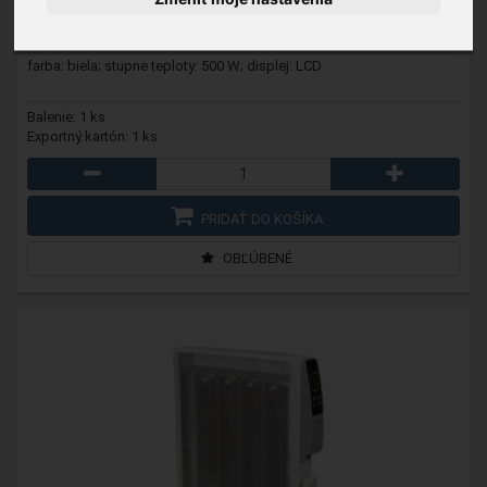
Dostatok zásob na 7 dní
farba: biela; stupne teploty: 500 W; displej: LCD
Balenie: 1 ks
Exportný kartón: 1 ks
PRIDAŤ DO KOŠÍKA
OBĽÚBENÉ