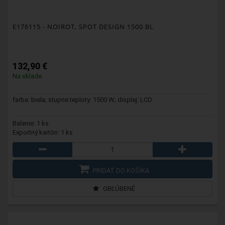
E176115
- NOIROT, SPOT DESIGN 1500 BL
132,90 €
Na sklade
farba: biela; stupne teploty: 1500 W; displej: LCD
Balenie: 1 ks
Exportný kartón: 1 ks
PRIDAŤ DO KOŠÍKA
OBĽÚBENÉ