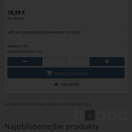
78,29 €
Na sklade
wifi: áno (prevádzková frekvencia: 2,4 GHz)
Balenie: 1 ks
Exportný kartón: 1 ks
PRIDAŤ DO KOŠÍKA
OBĽÚBENÉ
54 nájdených výrobkov podľa zadaných kritérií.
1
2
3
4
5
Najobľúbenejšie produkty