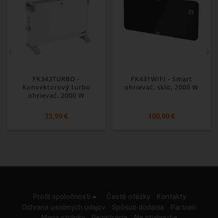
FK343TURBO -
FK431WIFI - Smart
Konvektorový turbo
ohrievač, sklo, 2000 W
ohrievač, 2000 W
33,99 €
100,90 €
Profil spoločnosti
Časté otázky
Kontakty
Ochrana osobných údajov
Spôsob dodania
Partneri
Mapa stránky
Registrácia
Na stiahnutie