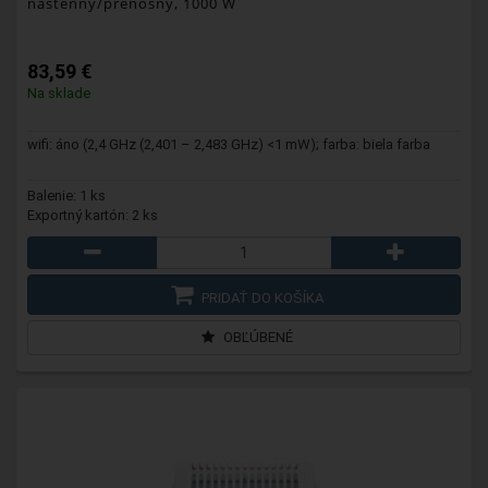
nástenný/prenosný, 1000 W
83,59 €
Na sklade
wifi: áno (2,4 GHz (2,401 – 2,483 GHz) <1 mW); farba: biela farba
Balenie: 1 ks
Exportný kartón: 2 ks
PRIDAŤ DO KOŠÍKA
OBĽÚBENÉ