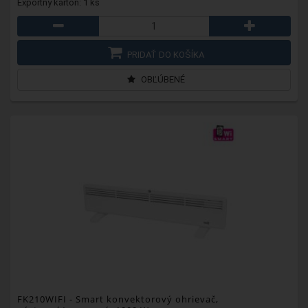
Exportný kartón: 1 ks
PRIDAŤ DO KOŠÍKA
OBĽÚBENÉ
FK210WIFI
- Smart konvektorový ohrievač,